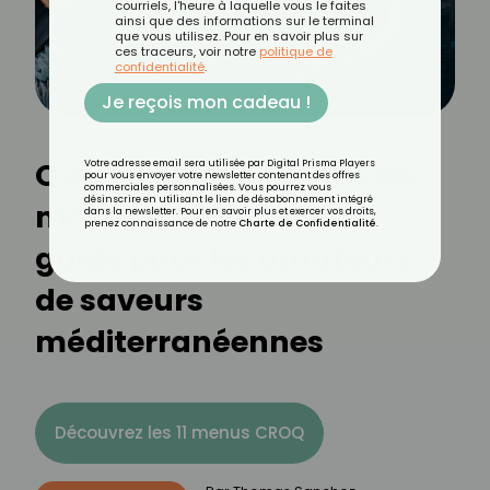
courriels, l'heure à laquelle vous le faites
ainsi que des informations sur le terminal
que vous utilisez. Pour en savoir plus sur
ces traceurs, voir notre
politique de
confidentialité
.
Je reçois mon cadeau !
Quelles sont les olives les
Votre adresse email sera utilisée par Digital Prisma Players
pour vous envoyer votre newsletter contenant des offres
commerciales personnalisées. Vous pourrez vous
désinscrire en utilisant le lien de désabonnement intégré
moins caloriques ? Un
dans la newsletter. Pour en savoir plus et exercer vos droits,
prenez connaissance de notre
Charte de Confidentialité
.
guide pour les amateurs
de saveurs
méditerranéennes
Découvrez les 11 menus CROQ