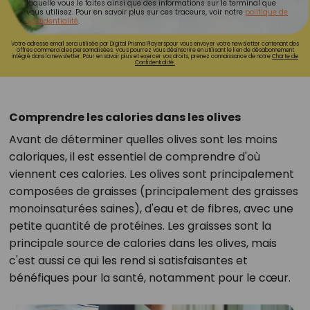
laquelle vous le faites ainsi que des informations sur le terminal que
vous utilisez. Pour en savoir plus sur ces traceurs, voir notre
politique de
confidentialité
.
Votre adresse email sera utilisée par Digital Prisma Playerspour vous envoyer votre newsletter contenant des
offres commerciales personnalisées. Vous pourrez vous désinscrire en utilisant le lien de désabonnement
intégré dans la newsletter. Pour en savoir plus et exercer vos droits, prenez connaissance de notre
Charte de
Confidentialité.
Comprendre les calories dans les olives
Avant de déterminer quelles olives sont les moins
caloriques, il est essentiel de comprendre d'où
viennent ces calories. Les olives sont principalement
composées de graisses (principalement des graisses
monoinsaturées saines), d'eau et de fibres, avec une
petite quantité de protéines. Les graisses sont la
principale source de calories dans les olives, mais
c'est aussi ce qui les rend si satisfaisantes et
bénéfiques pour la santé, notamment pour le cœur.