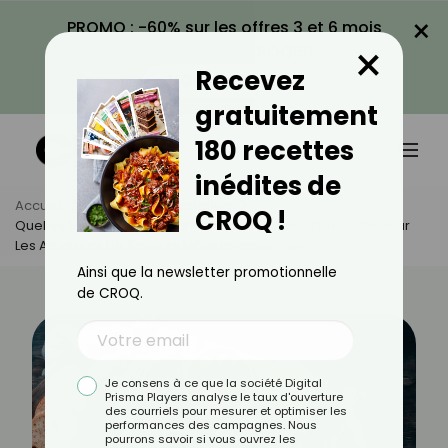
×
PROMO : -60% sur les offres 3 et 6 mois
×
avec le code CROQ60
Recevez
VOIR LA PROMO
gratuitement
180 recettes
inédites de
Accueil
Actus
Alimentation
CROQ !
Quelles Sont Les Olives Les Moins Caloriques ? Un Guide Pour
Les Amateurs De Saveurs Méditerranéennes
Ainsi que la newsletter promotionnelle
de CROQ.
Je consens à ce que la société Digital
Prisma Players analyse le taux d'ouverture
des courriels pour mesurer et optimiser les
performances des campagnes. Nous
pourrons savoir si vous ouvrez les