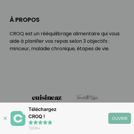
À PROPOS
CROQ est un rééquilibrage alimentaire qui vous
aide à planifier vos repas selon 3 objectifs :
minceur, maladie chronique, étapes de vie.
Téléchargez
CROQ !
✕
OUVRIR
100k+