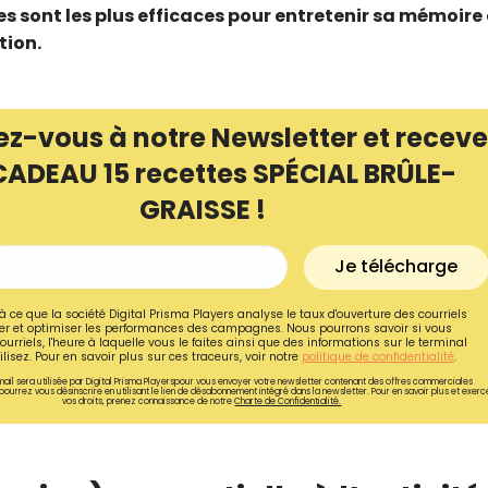
s sont les plus efficaces pour entretenir sa mémoire 
tion.
ez-vous à notre Newsletter et receve
CADEAU 15 recettes SPÉCIAL BRÛLE-
GRAISSE !
Je télécharge
à ce que la société Digital Prisma Players analyse le taux d'ouverture des courriels
r et optimiser les performances des campagnes. Nous pourrons savoir si vous
ourriels, l'heure à laquelle vous le faites ainsi que des informations sur le terminal
Recevez gratuitemen
lisez. Pour en savoir plus sur ces traceurs, voir notre
politique de confidentialité
.
ail sera utilisée par Digital Prisma Playerspour vous envoyer votre newsletter contenant des offres commerciales
recettes inédites de
pourrez vous désinscrire en utilisant le lien de désabonnement intégré dans la newsletter. Pour en savoir plus et exerc
vos droits, prenez connaissance de notre
Charte de Confidentialité.
!
Ainsi que la newsletter promotio