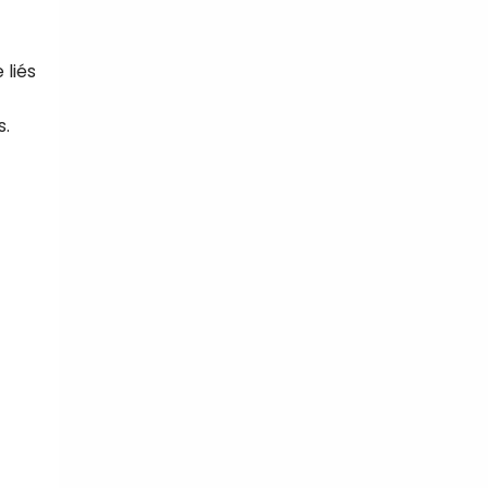
 liés
s.