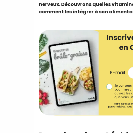
nerveux. Découvrons quelles vitamine
comment les intégrer à son alimenta
Inscriv
en 
E-mail
Je consens 
pour mesure
ouvrez les c
que vous uti
Votre adresse em
personnalisées. Vous 