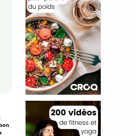
t
 bon
x