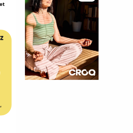
et
z
×
t 180
 CROQ
er
nnelle de