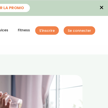
×
R LA PROMO
vices
Fitness
S'inscrire
Se connecter