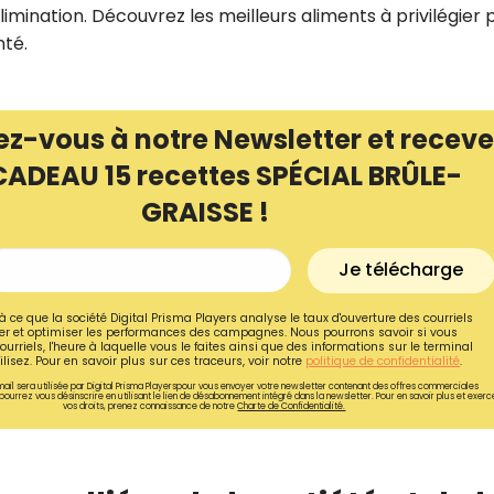
limination. Découvrez les meilleurs aliments à privilégier 
nté.
ez-vous à notre Newsletter et receve
CADEAU 15 recettes SPÉCIAL BRÛLE-
GRAISSE !
Je télécharge
à ce que la société Digital Prisma Players analyse le taux d'ouverture des courriels
r et optimiser les performances des campagnes. Nous pourrons savoir si vous
ourriels, l'heure à laquelle vous le faites ainsi que des informations sur le terminal
Recevez gratuitemen
lisez. Pour en savoir plus sur ces traceurs, voir notre
politique de confidentialité
.
ail sera utilisée par Digital Prisma Playerspour vous envoyer votre newsletter contenant des offres commerciales
recettes inédites de
pourrez vous désinscrire en utilisant le lien de désabonnement intégré dans la newsletter. Pour en savoir plus et exerc
vos droits, prenez connaissance de notre
Charte de Confidentialité.
!
Ainsi que la newsletter promotio