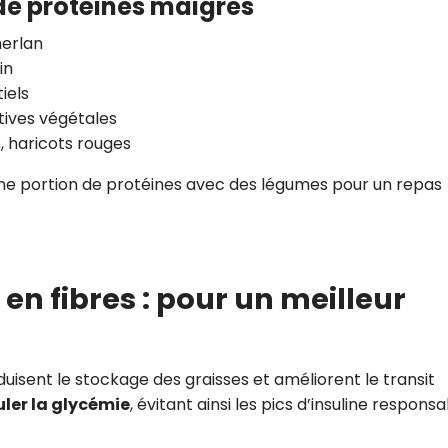
 de protéines maigres
merlan
in
iels
tives végétales
es, haricots rouges
une portion de protéines avec des légumes pour un repas
 en fibres : pour un meilleur
éduisent le stockage des graisses et améliorent le transit
uler la glycémie
, évitant ainsi les pics d’insuline respons