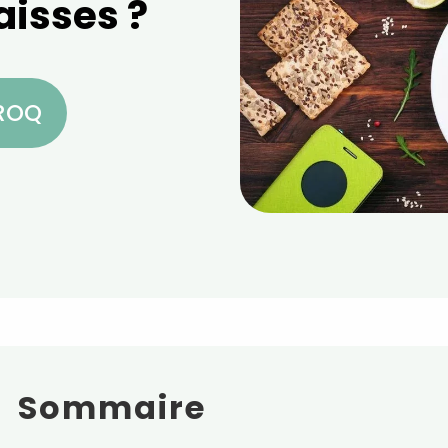
aisses ?
CROQ
Sommaire