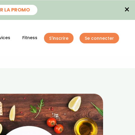
×
R LA PROMO
vices
Fitness
S'inscrire
Se connecter