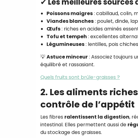
✔ Les meilleures sources
Poissons maigres
: cabillaud, colin, 
Viandes blanches
: poulet, dinde, lap
Œufs
: riches en acides aminés essent
Tofu et tempeh
: excellentes alterna
Légumineuses
: lentilles, pois chich
💡
Astuce minceur
: Associez toujours 
équilibré et rassasiant.
Quels fruits sont brûle-graisses ?
2. Les aliments riches
contrôle de l’appétit
Les fibres
ralentissent la digestion
, r
intestinal. Elles permettent aussi de
rég
du stockage des graisses.