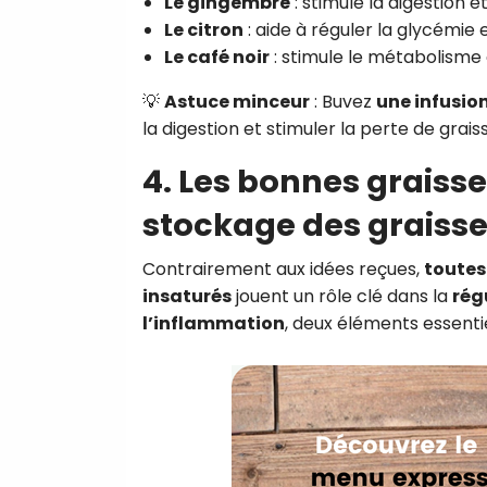
Le gingembre
: stimule la digestion e
Le citron
: aide à réguler la glycémie et
Le café noir
: stimule le métabolisme 
💡
Astuce minceur
: Buvez
une infusio
la digestion et stimuler la perte de grais
4. Les bonnes graisses
stockage des graiss
Contrairement aux idées reçues,
toutes
insaturés
jouent un rôle clé dans la
rég
l’inflammation
, deux éléments essentie