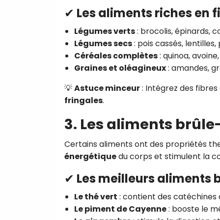
✔ Les aliments riches en fi
Légumes verts
: brocolis, épinards, 
Légumes secs
: pois cassés, lentilles,
Céréales complètes
: quinoa, avoine
Graines et oléagineux
: amandes, gra
💡
Astuce minceur
: Intégrez des fibre
fringales
.
3. Les aliments brûle
Certains aliments ont des propriétés th
énergétique
du corps et stimulent la c
✔ Les meilleurs aliments 
Le thé vert
: contient des catéchines q
Le piment de Cayenne
: booste le m