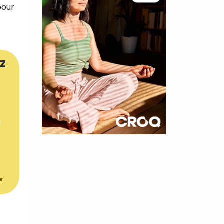
pour
z
×
t 180
 CROQ
er
nnelle de