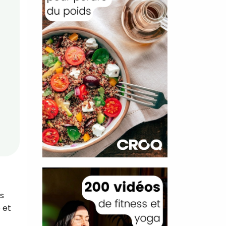
es
 et