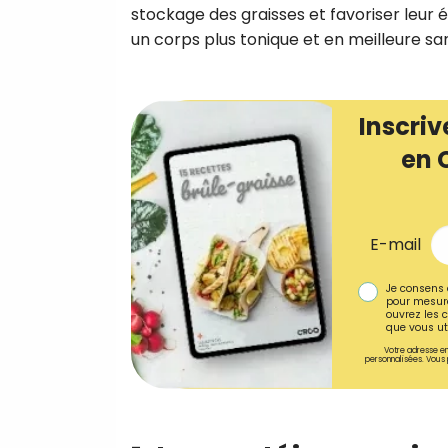
stockage des graisses et favoriser leur é
un corps plus tonique et en meilleure sa
Inscriv
en 
E-mail
Je consens 
pour mesure
ouvrez les c
que vous uti
Votre adresse em
personnalisées. Vous 