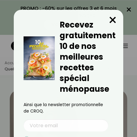
×
PROMO : -60% sur les offres 3 et 6 mois
×
avec le code CROQ60
Recevez
VOIR LA PROMO
gratuitement
10 de nos
meilleures
Accueil
Actus
Bien-Être
recettes
Quels Sont Les Effets De La Ménopause Sur La Peau ?
spécial
ménopause
Ainsi que la newsletter promotionnelle
de CROQ.