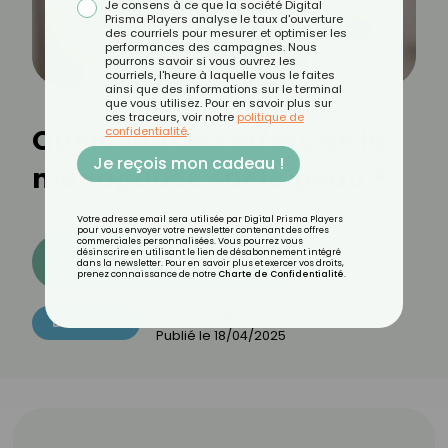
Je consens à ce que la société Digital
Prisma Players analyse le taux d'ouverture
des courriels pour mesurer et optimiser les
performances des campagnes. Nous
pourrons savoir si vous ouvrez les
courriels, l'heure à laquelle vous le faites
ainsi que des informations sur le terminal
que vous utilisez. Pour en savoir plus sur
ces traceurs, voir notre
politique de
Quels sont les effets de la
confidentialité
.
Je reçois mon cadeau !
ménopause sur la peau ?
Votre adresse email sera utilisée par Digital Prisma Players
pour vous envoyer votre newsletter contenant des offres
commerciales personnalisées. Vous pourrez vous
désinscrire en utilisant le lien de désabonnement intégré
Découvrez les 11 menus CROQ
dans la newsletter. Pour en savoir plus et exercer vos droits,
prenez connaissance de notre
Charte de Confidentialité
.
Par
CROQ Bien-être
BIEN-ÊTRE
Publié le
18/04/2025