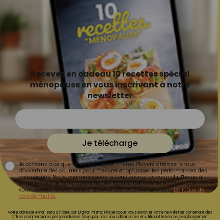
Recevez en cadeau 10 recettes spécial
ménopause en vous inscrivant à notre
newsletter
Je télécharge
Je consens à ce que la société Digital Prisma Players analyse le taux
d'ouverture des courriels pour mesurer et optimiser les performances des
campagnes. Nous pourrons savoir si vous ouvrez les courriels, l'heure à
laquelle vous le faites ainsi que des informations sur le terminal que
vous utilisez. Pour en savoir plus sur ces traceurs, voir notre
politique de
confidentialité
.
Votre adresse email sera utilisée par Digital Prisma Playerspour vous envoyer votre newsletter contenant des
offres commerciales personnalisées. Vous pourrez vous désinscrire en utilisant le lien de désabonnement