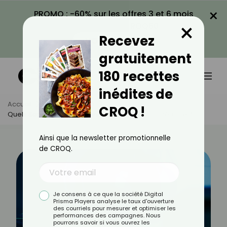
×
PROMO : -60% sur les offres 3 et 6 mois
×
avec le code CROQ60
Recevez
VOIR LA PROMO
gratuitement
180 recettes
inédites de
Accueil
Actus
Santé
CROQ !
Quels Sont Les Effets Secondaires De La Radiothérapie ?
Ainsi que la newsletter promotionnelle
de CROQ.
Je consens à ce que la société Digital
Prisma Players analyse le taux d'ouverture
des courriels pour mesurer et optimiser les
performances des campagnes. Nous
pourrons savoir si vous ouvrez les