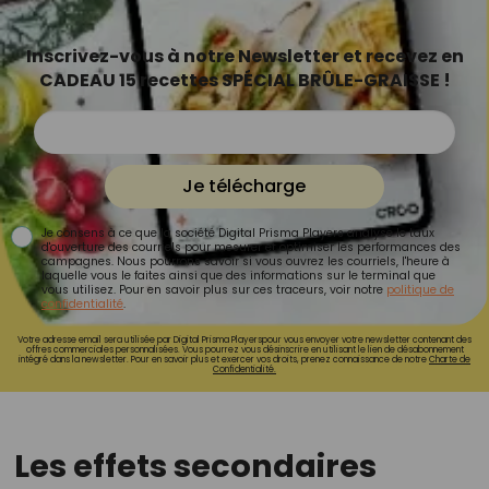
Inscrivez-vous à notre Newsletter et recevez en
CADEAU 15 recettes SPÉCIAL BRÛLE-GRAISSE !
Je télécharge
Je consens à ce que la société Digital Prisma Players analyse le taux
d'ouverture des courriels pour mesurer et optimiser les performances des
campagnes. Nous pourrons savoir si vous ouvrez les courriels, l'heure à
laquelle vous le faites ainsi que des informations sur le terminal que
vous utilisez. Pour en savoir plus sur ces traceurs, voir notre
politique de
confidentialité
.
Votre adresse email sera utilisée par Digital Prisma Playerspour vous envoyer votre newsletter contenant des
offres commerciales personnalisées. Vous pourrez vous désinscrire en utilisant le lien de désabonnement
intégré dans la newsletter. Pour en savoir plus et exercer vos droits, prenez connaissance de notre
Charte de
Confidentialité.
Les effets secondaires