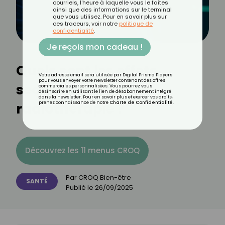
courriels, l'heure à laquelle vous le faites
ainsi que des informations sur le terminal
que vous utilisez. Pour en savoir plus sur
ces traceurs, voir notre
politique de
confidentialité
.
Je reçois mon cadeau !
Quels sont les effets
Votre adresse email sera utilisée par Digital Prisma Players
pour vous envoyer votre newsletter contenant des offres
secondaires de la
commerciales personnalisées. Vous pourrez vous
désinscrire en utilisant le lien de désabonnement intégré
dans la newsletter. Pour en savoir plus et exercer vos droits,
radiothérapie ?
prenez connaissance de notre
Charte de Confidentialité
.
Découvrez les 11 menus CROQ
Par
CROQ Bien-être
SANTÉ
Publié le
26/09/2025