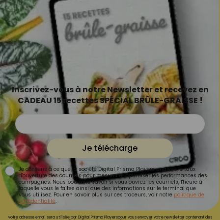
Inscrivez-vous à notre Newsletter et recevez en
CADEAU 15 recettes SPÉCIAL BRÛLE-GRAISSE !
Je télécharge
Je consens à ce que la société Digital Prisma Players analyse le taux
d'ouverture des courriels pour mesurer et optimiser les performances des
campagnes. Nous pourrons savoir si vous ouvrez les courriels, l'heure à
laquelle vous le faites ainsi que des informations sur le terminal que
vous utilisez. Pour en savoir plus sur ces traceurs, voir notre
politique de
confidentialité
.
Votre adresse email sera utilisée par Digital Prisma Playerspour vous envoyer votre newsletter contenant des