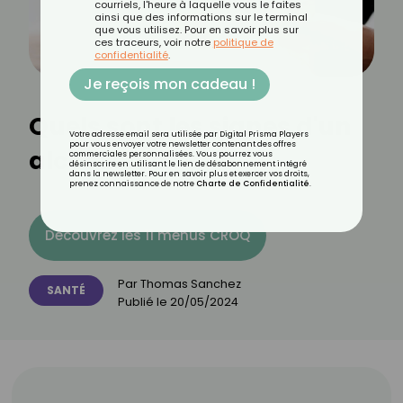
courriels, l'heure à laquelle vous le faites
ainsi que des informations sur le terminal
que vous utilisez. Pour en savoir plus sur
ces traceurs, voir notre
politique de
confidentialité
.
Je reçois mon cadeau !
Quels sont les signes d'un
Votre adresse email sera utilisée par Digital Prisma Players
pour vous envoyer votre newsletter contenant des offres
alcoolisme ?
commerciales personnalisées. Vous pourrez vous
désinscrire en utilisant le lien de désabonnement intégré
dans la newsletter. Pour en savoir plus et exercer vos droits,
prenez connaissance de notre
Charte de Confidentialité
.
Découvrez les 11 menus CROQ
Par
Thomas Sanchez
SANTÉ
Publié le
20/05/2024