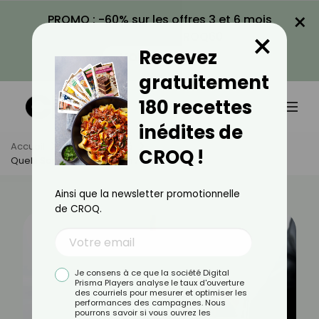
×
PROMO : -60% sur les offres 3 et 6 mois
×
avec le code CROQ60
Recevez
VOIR LA PROMO
gratuitement
180 recettes
inédites de
Accueil
Actus
Santé
CROQ !
Quels Sont Les Signes D'un Alcoolisme ?
Ainsi que la newsletter promotionnelle
de CROQ.
Je consens à ce que la société Digital
Prisma Players analyse le taux d'ouverture
des courriels pour mesurer et optimiser les
performances des campagnes. Nous
pourrons savoir si vous ouvrez les