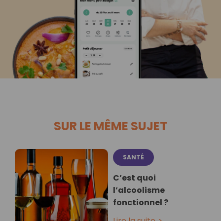
SUR LE MÊME SUJET
SANTÉ
C’est quoi
l’alcoolisme
fonctionnel ?
Lire la suite