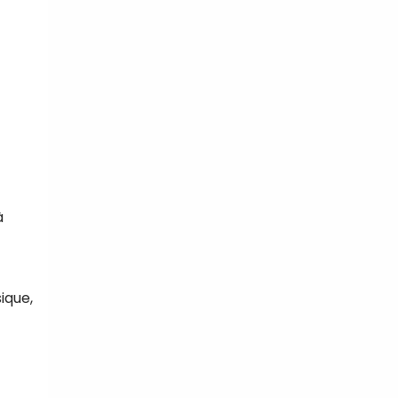
à
ique,