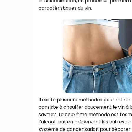
désalcoolisation, un processus permettan
caractéristiques du vin.
Il existe plusieurs méthodes pour retirer 
consiste à chauffer doucement le vin à b
saveurs. La deuxième méthode est l’osmos
l’alcool tout en préservant les autres com
système de condensation pour séparer l’