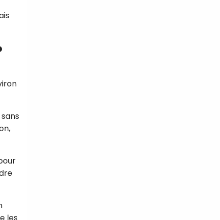
ais
?
viron
 sans
on,
 pour
ndre
n
e les