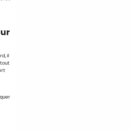
our
, il
 tout
ort
oquer