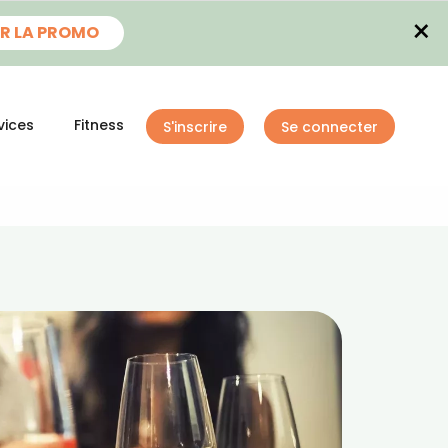
×
R LA PROMO
vices
Fitness
S'inscrire
Se connecter