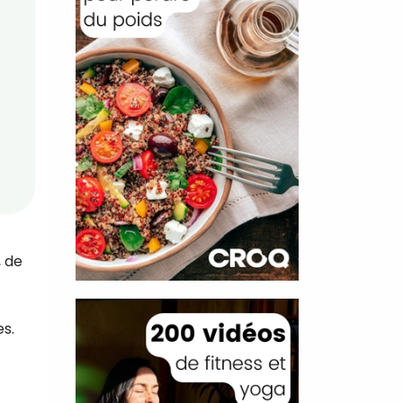
, de
es.