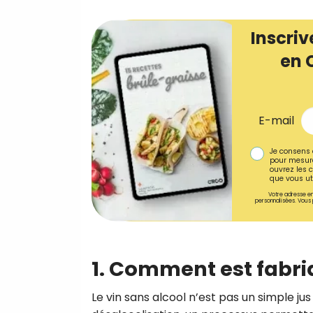
Inscriv
en 
E-mail
Je consens 
pour mesure
ouvrez les c
que vous uti
Votre adresse em
personnalisées. Vous 
1. Comment est fabriq
Le vin sans alcool n’est pas un simple jus d