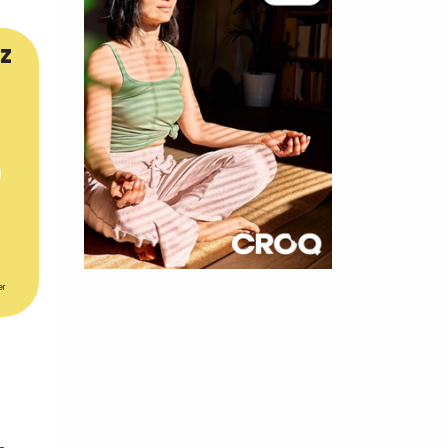
z
×
er
t 180
 CROQ
nnelle de