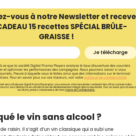
ez-vous à notre Newsletter et receve
CADEAU 15 recettes SPÉCIAL BRÛLE-
GRAISSE !
Je télécharge
à ce que la société Digital Prisma Players analyse le taux d'ouverture des courriels
r et optimiser les performances des campagnes. Nous pourrons savoir si vous
ourriels, l'heure à laquelle vous le faites ainsi que des informations sur le terminal
lisez. Pour en savoir plus sur ces traceurs, voir notre
politique de confidentialité
.
ail sera utilisée par Digital Prisma Playerspour vous envoyer votre newsletter contenant des offres commerciales
pourrez vous désinscrire en utilisant le lien de désabonnement intégré dans la newsletter. Pour en savoir plus et exerc
vos droits, prenez connaissance de notre
Charte de Confidentialité.
Recevez gratuitemen
recettes inédites de
ué le vin sans alcool ?
!
e raisin. Il s’agit d’un vin classique qui a subi une
Ainsi que la newsletter promotio