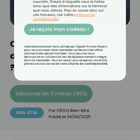
courriels, l'heure à laquelle vous le faites
ainsi que des informations sur le terminal
que vous utilisez. Pour en savoir plus sur
ces traceurs, voir notre
politique de
confidentialité
.
Je reçois mon cadeau !
Quels sont les symptômes
Votre adresse email sera utilisée par Digital Prisma Players
pour vous envoyer votre newsletter contenant des offres
d'une thrombose veineuse
commerciales personnalisées. Vous pourrez vous
désinscrire en utilisant le lien de désabonnement intégré
dans la newsletter. Pour en savoir plus et exercer vos droits,
?
prenez connaissance de notre
Charte de Confidentialité
.
Découvrez les 11 menus CROQ
Par
CROQ Bien-être
BIEN-ÊTRE
Publié le
04/04/2025