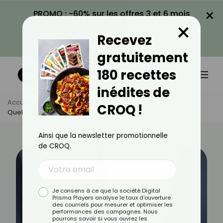
×
PROMO : -60% sur les offres 3 et 6 mois
×
avec le code CROQ60
Recevez
VOIR LA PROMO
gratuitement
180 recettes
inédites de
Accueil
Actus
Bien-Être
CROQ !
Quels Sont Les Symptômes D'une Thrombose Veineuse ?
Ainsi que la newsletter promotionnelle
de CROQ.
Je consens à ce que la société Digital
Prisma Players analyse le taux d'ouverture
des courriels pour mesurer et optimiser les
performances des campagnes. Nous
pourrons savoir si vous ouvrez les