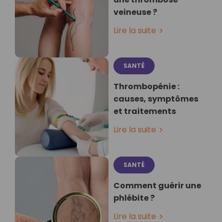
veineuse ?
Lire la suite
SANTÉ
Thrombopénie :
causes, symptômes
et traitements
Lire la suite
SANTÉ
Comment guérir une
phlébite ?
Lire la suite