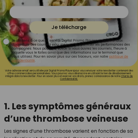
Je télécharge
Je consens à ce que la société Digital Prisma Players analyse le taux
d'ouverture des courriels pour mesurer et optimiser les performances des
campagnes. Nous pourrons savoir si vous ouvrez les courriels, l'heure à
laquelle vous le faites ainsi que des informations sur le terminal que
vous utilisez. Pour en savoir plus sur ces traceurs, voir notre
politique de
confidentialité
.
Votre adresse email sera utilisée par Digital Prisma Playerspour vous envoyer votre newsletter contenant des
offres commerciales personnalisées. Vous pourrez vous désinscrire en utilisant le lien de désabonnement
intégré dans la newsletter. Pour en savoir plus et exercer vos droits, prenez connaissance de notre
Charte de
Confidentialité.
1. Les symptômes généraux
d’une thrombose veineuse
Les signes d’une thrombose varient en fonction de sa