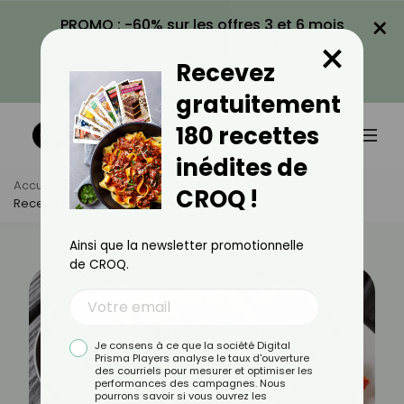
×
PROMO : -60% sur les offres 3 et 6 mois
×
avec le code CROQ60
Recevez
VOIR LA PROMO
gratuitement
180 recettes
inédites de
Accueil
Actus
Recettes
CROQ !
Recette De Beignets De Tomate
Ainsi que la newsletter promotionnelle
de CROQ.
Je consens à ce que la société Digital
Prisma Players analyse le taux d'ouverture
des courriels pour mesurer et optimiser les
performances des campagnes. Nous
pourrons savoir si vous ouvrez les