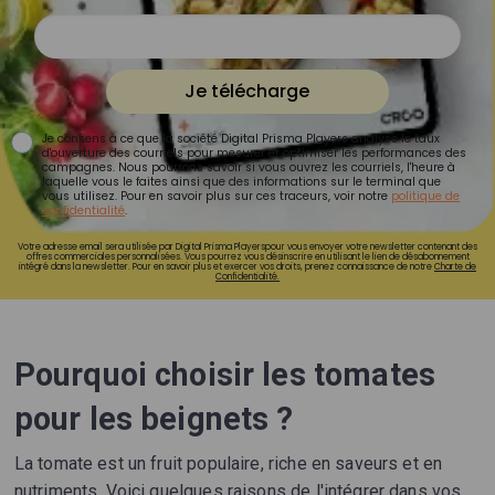
Je télécharge
Je consens à ce que la société Digital Prisma Players analyse le taux
d'ouverture des courriels pour mesurer et optimiser les performances des
campagnes. Nous pourrons savoir si vous ouvrez les courriels, l'heure à
laquelle vous le faites ainsi que des informations sur le terminal que
vous utilisez. Pour en savoir plus sur ces traceurs, voir notre
politique de
confidentialité
.
Votre adresse email sera utilisée par Digital Prisma Playerspour vous envoyer votre newsletter contenant des
offres commerciales personnalisées. Vous pourrez vous désinscrire en utilisant le lien de désabonnement
intégré dans la newsletter. Pour en savoir plus et exercer vos droits, prenez connaissance de notre
Charte de
Confidentialité.
Pourquoi choisir les tomates
pour les beignets ?
La tomate est un fruit populaire, riche en saveurs et en
nutriments. Voici quelques raisons de l'intégrer dans vos