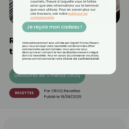
courriels, l'heure à laquelle vous le faites
ainsi que des informations sur le terminal
que vous utilisez. Pour en savoir plus sur
ces traceurs, voir notre
politique de
confidentialité
.
Je reçois mon cadeau !
Recette de beignets de
Votre adresse email sera utilisée par Digital Prisma Players
pour vous envoyer votre newsletter contenant des offres
tomate
commerciales personnalisées. Vous pourrez vous
désinscrire en utilisant le lien de désabonnement intégré
dans la newsletter. Pour en savoir plus et exercer vos droits,
prenez connaissance de notre
Charte de Confidentialité
.
Découvrez les 11 menus CROQ
Par
CROQ Recettes
RECETTES
Publié le
19/08/2025