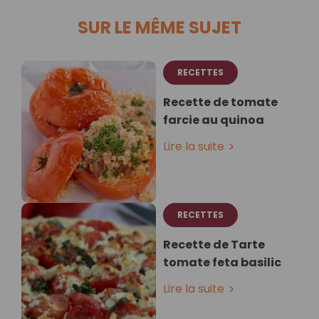
SUR LE MÊME SUJET
RECETTES
Recette de tomate
farcie au quinoa
Lire la suite
RECETTES
Recette de Tarte
tomate feta basilic
Lire la suite