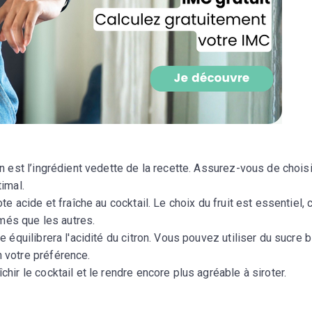
CROQ.
Je consens à ce que la société Digi
Prisma Players analyse le taux d'ou
des courriels pour mesurer et optim
performances des campagnes. No
pourrons savoir si vous ouvrez les co
l'heure à laquelle vous le faites ains
des informations sur le terminal qu
utilisez. Pour en savoir plus sur ces 
en est l’ingrédient vedette de la recette. Assurez-vous de chois
voir notre
politique de confidentialit
imal.
Je reçois mon cadeau !
te acide et fraîche au cocktail. Le choix du fruit est essentiel, 
umés que les autres.
e équilibrera l'acidité du citron. Vous pouvez utiliser du sucre b
Votre adresse email sera utilisée par Digital Prisma Playe
envoyer votre newsletter contenant des offres commercial
 votre préférence.
personnalisées. Vous pourrez vous désinscrire en utilisan
désabonnement intégré dans la newsletter. Pour en savoi
îchir le cocktail et le rendre encore plus agréable à siroter.
exercer vos droits, prenez connaissance de notre
Charte 
Confidentialité
.