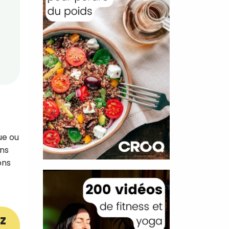
ue ou
ans
ons
z