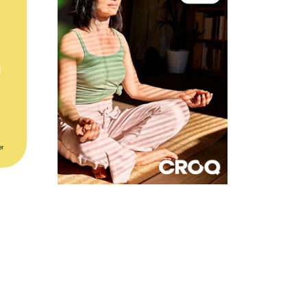
er
×
t 180
 CROQ
nnelle de