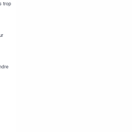
s trop
ur
endre