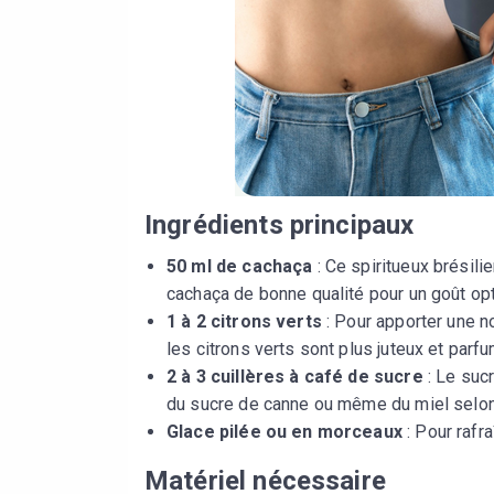
Ingrédients principaux
50 ml de cachaça
: Ce spiritueux brésili
cachaça de bonne qualité pour un goût opt
1 à 2 citrons verts
: Pour apporter une no
les citrons verts sont plus juteux et parf
2 à 3 cuillères à café de sucre
: Le sucr
du sucre de canne ou même du miel selon
Glace pilée ou en morceaux
: Pour rafra
Matériel nécessaire