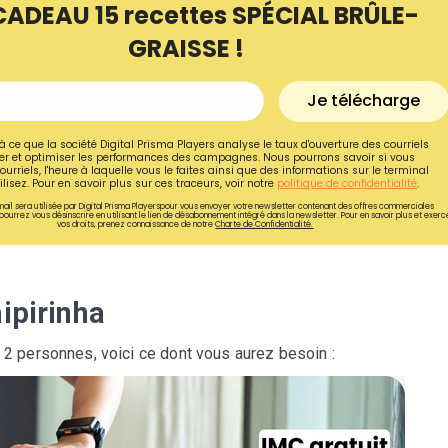
CADEAU 15 recettes SPÉCIAL BRÛLE-
GRAISSE !
Je télécharge
à ce que la société Digital Prisma Players analyse le taux d'ouverture des courriels
r et optimiser les performances des campagnes. Nous pourrons savoir si vous
ourriels, l'heure à laquelle vous le faites ainsi que des informations sur le terminal
lisez. Pour en savoir plus sur ces traceurs, voir notre
politique de confidentialité
.
ail sera utilisée par Digital Prisma Playerspour vous envoyer votre newsletter contenant des offres commerciales
pourrez vous désinscrire en utilisant le lien de désabonnement intégré dans la newsletter. Pour en savoir plus et exerc
vos droits, prenez connaissance de notre
Charte de Confidentialité.
ipirinha
Recevez gratuitemen
à 2 personnes, voici ce dont vous aurez besoin :
recettes inédites de
!
Ainsi que la newsletter promotio