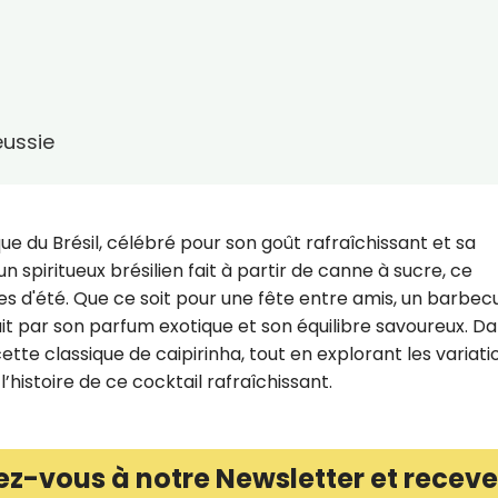
a
éussie
ue du Brésil, célébré pour son goût rafraîchissant et sa
n spiritueux brésilien fait à partir de canne à sucre, ce
es d'été. Que ce soit pour une fête entre amis, un barbec
duit par son parfum exotique et son équilibre savoureux. D
tte classique de caipirinha, tout en explorant les variati
l’histoire de ce cocktail rafraîchissant.
ez-vous à notre Newsletter et receve