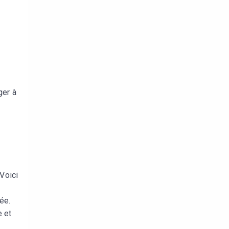
ger à
 Voici
ée.
e et