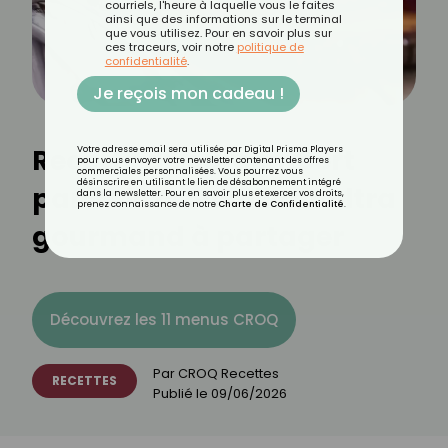
courriels, l'heure à laquelle vous le faites
ainsi que des informations sur le terminal
que vous utilisez. Pour en savoir plus sur
ces traceurs, voir notre
politique de
confidentialité
.
Je reçois mon cadeau !
Recette de camembert
Votre adresse email sera utilisée par Digital Prisma Players
pour vous envoyer votre newsletter contenant des offres
commerciales personnalisées. Vous pourrez vous
désinscrire en utilisant le lien de désabonnement intégré
pané : le croustillant ultra
dans la newsletter. Pour en savoir plus et exercer vos droits,
prenez connaissance de notre
Charte de Confidentialité
.
gourmand à partager
Découvrez les 11 menus CROQ
Par
CROQ Recettes
RECETTES
Publié le
09/06/2026