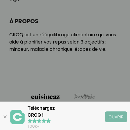
À PROPOS
CROQ est un rééquilibrage alimentaire qui vous
aide à planifier vos repas selon 3 objectifs :
minceur, maladie chronique, étapes de vie.
Téléchargez
CROQ !
✕
OUVRIR
100k+