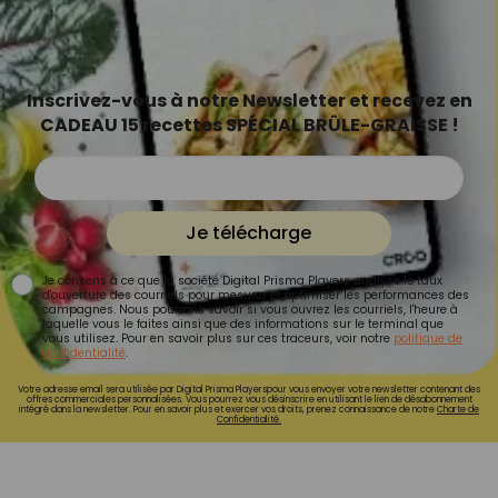
Inscrivez-vous à notre Newsletter et recevez en
CADEAU 15 recettes SPÉCIAL BRÛLE-GRAISSE !
Je télécharge
Je consens à ce que la société Digital Prisma Players analyse le taux
d'ouverture des courriels pour mesurer et optimiser les performances des
campagnes. Nous pourrons savoir si vous ouvrez les courriels, l'heure à
laquelle vous le faites ainsi que des informations sur le terminal que
vous utilisez. Pour en savoir plus sur ces traceurs, voir notre
politique de
confidentialité
.
Votre adresse email sera utilisée par Digital Prisma Playerspour vous envoyer votre newsletter contenant des
offres commerciales personnalisées. Vous pourrez vous désinscrire en utilisant le lien de désabonnement
intégré dans la newsletter. Pour en savoir plus et exercer vos droits, prenez connaissance de notre
Charte de
Confidentialité.