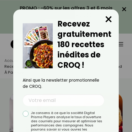
×
PROMO : -60% sur les offres 3 et 6 mois
×
avec le code CROQ60
Recevez
VOIR LA PROMO
gratuitement
180 recettes
inédites de
Accueil
Actus
Recettes
CROQ !
Recette De Camembert Pané : Le Croustillant Ultra Gourmand
À Partager
Ainsi que la newsletter promotionnelle
de CROQ.
Je consens à ce que la société Digital
Prisma Players analyse le taux d'ouverture
des courriels pour mesurer et optimiser les
performances des campagnes. Nous
pourrons savoir si vous ouvrez les