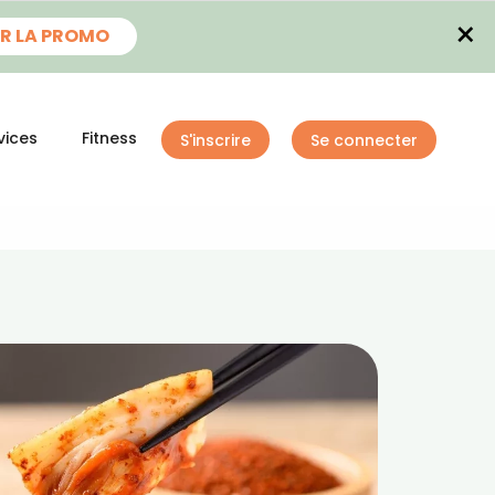
×
R LA PROMO
vices
Fitness
S'inscrire
Se connecter