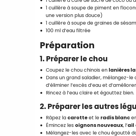
1 cuillère à café de sucre de coco ou 
1 cuillère à soupe de piment en floco
une version plus douce)
1 cuillère à soupe de graines de sésa
100 ml d’eau filtrée
Préparation
1. Préparer le chou
Coupez le chou chinois en
lanières l
Dans un grand saladier, mélangez-le 
d’éliminer l’excès d’eau et d’améliore
Rincez à l’eau claire et égouttez bien.
2. Préparer les autres lé
Râpez la
carotte
et le
radis blanc
en
Émincez les
oignons nouveaux
, l’
ail
Mélangez-les avec le chou égoutté da