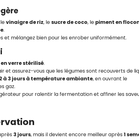
égère
, le
vinaigre de riz
, le
sucre de coco
, le
piment en floco
ée
.
es et mélangez bien pour les enrober uniformément.
i
en verre stérilisé
.
air et assurez-vous que les légumes sont recouverts de liq
2 à 3 jours à température ambiante
, en ouvrant le
es gaz.
igérateur pour ralentir la fermentation et affiner les saveu
ervation
 après
3 jours
, mais il devient encore meilleur après
1 sem