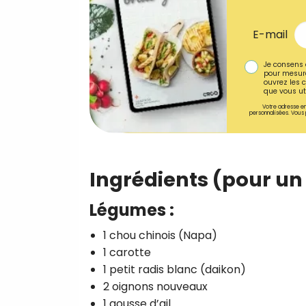
E-mail
Je consens 
pour mesure
ouvrez les c
que vous uti
Votre adresse em
personnalisées. Vous 
Ingrédients (pour un 
Légumes :
1 chou chinois (Napa)
1 carotte
1 petit radis blanc (daikon)
2 oignons nouveaux
1 gousse d’ail