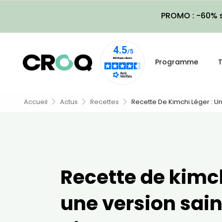
PROMO : -60% s
Programme
T
Accueil
Actus
Recettes
Recette De Kimchi Léger : U
Recette de kimch
une version sain