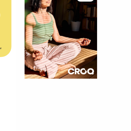
er
×
t 180
 CROQ
nnelle de