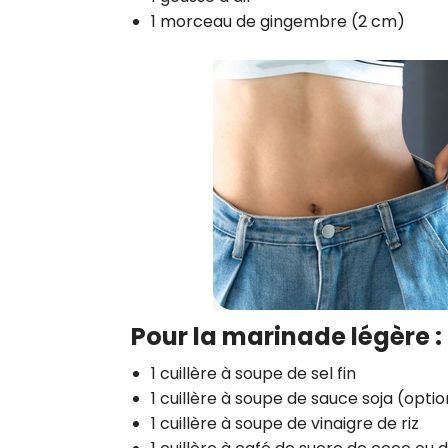
1 morceau de gingembre (2 cm)
Pour la marinade légère :
1 cuillère à soupe de sel fin
1 cuillère à soupe de sauce soja (option
1 cuillère à soupe de vinaigre de riz