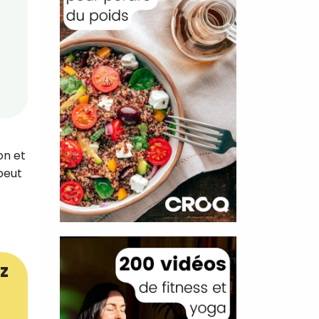
on et
peut
z