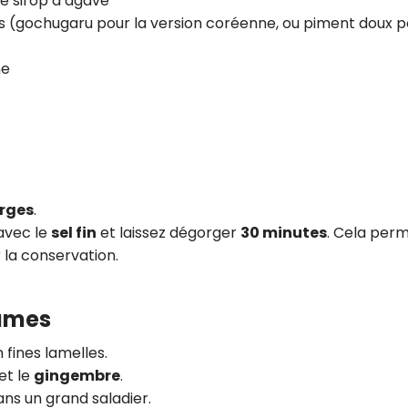
de sirop d’agave
ns (gochugaru pour la version coréenne, ou piment doux p
me
arges
.
avec le
sel fin
et laissez dégorger
30 minutes
. Cela per
r la conservation.
gumes
 fines lamelles.
et le
gingembre
.
ns un grand saladier.