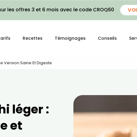
ur les offres 3 et 6 mois avec le code CROQ60
VOI
arifs
Recettes
Témoignages
Conseils
Ser
ne Version Saine Et Digeste
i léger :
e et