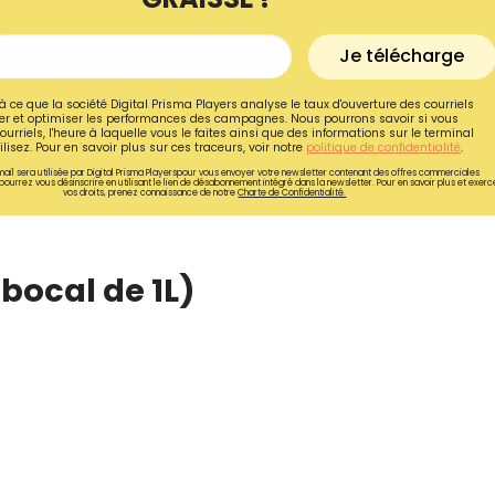
Je télécharge
à ce que la société Digital Prisma Players analyse le taux d'ouverture des courriels
r et optimiser les performances des campagnes. Nous pourrons savoir si vous
ourriels, l'heure à laquelle vous le faites ainsi que des informations sur le terminal
lisez. Pour en savoir plus sur ces traceurs, voir notre
politique de confidentialité
.
ail sera utilisée par Digital Prisma Playerspour vous envoyer votre newsletter contenant des offres commerciales
pourrez vous désinscrire en utilisant le lien de désabonnement intégré dans la newsletter. Pour en savoir plus et exerc
vos droits, prenez connaissance de notre
Charte de Confidentialité.
bocal de 1L)
Recevez gratuitemen
recettes inédites de
!
Ainsi que la newsletter promotio