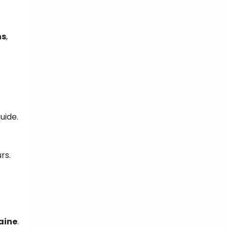
ns
,
uide.
rs.
aine
.