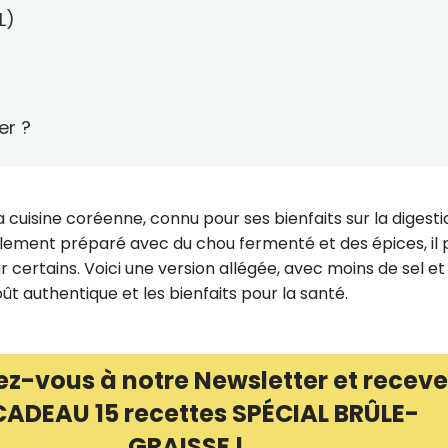
L)
er ?
 cuisine coréenne, connu pour ses bienfaits sur la digesti
ellement préparé avec du chou fermenté et des épices, il 
r certains. Voici une version allégée, avec moins de sel et
ût authentique et les bienfaits pour la santé.
ez-vous à notre Newsletter et receve
CADEAU 15 recettes SPÉCIAL BRÛLE-
GRAISSE !