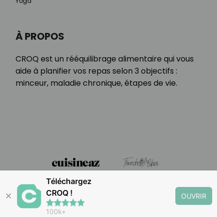
Yoga
À PROPOS
CROQ est un rééquilibrage alimentaire qui vous
aide à planifier vos repas selon 3 objectifs :
minceur, maladie chronique, étapes de vie.
Téléchargez
CROQ !
✕
OUVRIR
100k+