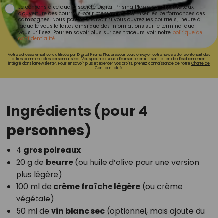
Je consens à ce que la société Digital Prisma Players analyse le taux
d'ouverture des courriels pour mesurer et optimiser les performances des
campagnes. Nous pourrons savoir si vous ouvrez les courriels, l'heure à
laquelle vous le faites ainsi que des informations sur le terminal que
vous utilisez. Pour en savoir plus sur ces traceurs, voir notre
politique de
confidentialité
.
Votre adresse email sera utilisée par Digital Prisma Playerspour vous envoyer votre newsletter contenant des
offres commerciales personnalisées. Vous pourrez vous désinscrire en utilisant le lien de désabonnement
intégré dans la newsletter. Pour en savoir plus et exercer vos droits, prenez connaissance de notre
Charte de
Confidentialité.
Ingrédients (pour 4
personnes)
4
gros poireaux
20 g de
beurre
(ou huile d’olive pour une version
plus légère)
100 ml de
crème fraîche légère
(ou crème
végétale)
50 ml de
vin blanc sec
(optionnel, mais ajoute du