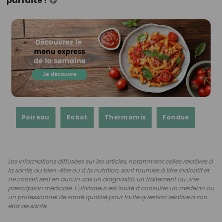
parfaite !
😋
Poireau
Robot
Thermomix
Fondue
Les informations diffusées sur les articles, notamment celles relatives à
la santé, au bien-être ou à la nutrition, sont fournies à titre indicatif et
ne constituent en aucun cas un diagnostic, un traitement ou une
prescription médicale. L'utilisateur est invité à consulter un médecin ou
un professionnel de santé qualifié pour toute question relative à son
état de santé.