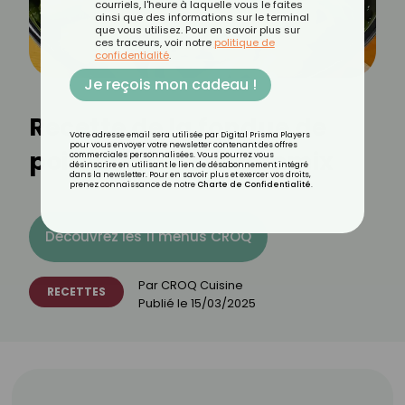
courriels, l'heure à laquelle vous le faites
ainsi que des informations sur le terminal
que vous utilisez. Pour en savoir plus sur
ces traceurs, voir notre
politique de
confidentialité
.
Je reçois mon cadeau !
Recette de la fondue de
Votre adresse email sera utilisée par Digital Prisma Players
pour vous envoyer votre newsletter contenant des offres
poireaux au Thermomix
commerciales personnalisées. Vous pourrez vous
désinscrire en utilisant le lien de désabonnement intégré
dans la newsletter. Pour en savoir plus et exercer vos droits,
prenez connaissance de notre
Charte de Confidentialité
.
Découvrez les 11 menus CROQ
Par
CROQ Cuisine
RECETTES
Publié le
15/03/2025