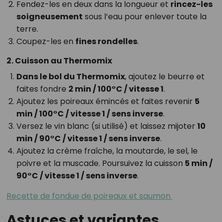
Fendez-les en deux dans la longueur et
rincez-les
soigneusement
sous l’eau pour enlever toute la
terre.
Coupez-les en
fines rondelles
.
2. Cuisson au Thermomix
Dans le bol du Thermomix
, ajoutez le beurre et
faites fondre
2 min / 100°C / vitesse 1
.
Ajoutez les poireaux émincés et faites revenir
5
min / 100°C / vitesse 1 / sens inverse
.
Versez le vin blanc (si utilisé) et laissez mijoter
10
min / 90°C / vitesse 1 / sens inverse
.
Ajoutez la crème fraîche, la moutarde, le sel, le
poivre et la muscade. Poursuivez la cuisson
5 min /
90°C / vitesse 1 / sens inverse
.
Recette de fondue de poireaux et saumon ⁣
Astuces et variantes