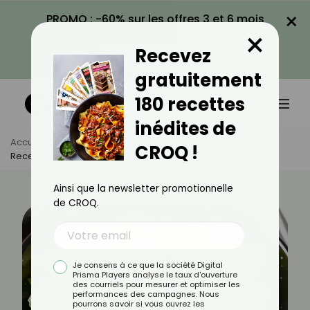
×
PROMO : -60% sur les offres 3 et 6 mois
×
avec le code CROQ60
Recevez
VOIR LA PROMO
gratuitement
180 recettes
inédites de
Accueil
Actus
Recettes
CROQ !
Recette De La Fondue De Poireaux Au Thermomix
Ainsi que la newsletter promotionnelle
de CROQ.
Je consens à ce que la société Digital
Prisma Players analyse le taux d'ouverture
des courriels pour mesurer et optimiser les
performances des campagnes. Nous
pourrons savoir si vous ouvrez les