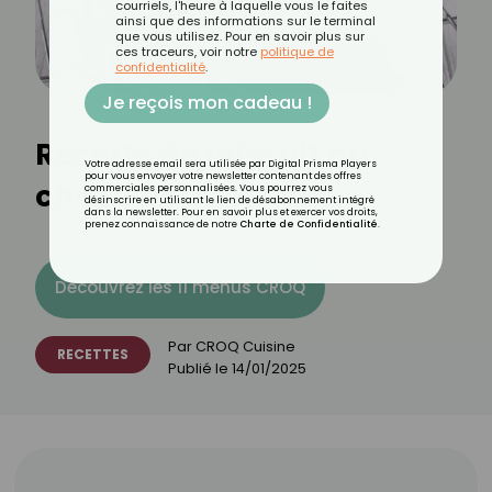
courriels, l'heure à laquelle vous le faites
ainsi que des informations sur le terminal
que vous utilisez. Pour en savoir plus sur
ces traceurs, voir notre
politique de
confidentialité
.
Je reçois mon cadeau !
Recette de mi-cuit au
Votre adresse email sera utilisée par Digital Prisma Players
pour vous envoyer votre newsletter contenant des offres
chocolat à l’air fryer
commerciales personnalisées. Vous pourrez vous
désinscrire en utilisant le lien de désabonnement intégré
dans la newsletter. Pour en savoir plus et exercer vos droits,
prenez connaissance de notre
Charte de Confidentialité
.
Découvrez les 11 menus CROQ
Par
CROQ Cuisine
RECETTES
Publié le
14/01/2025