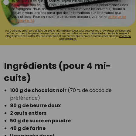
Je consens à ce que la société Digital Prisma Players analyse le taux
d'ouverture des courriels pour mesurer et optimiser les performances des
campagnes. Nous pourrons savoir si vous ouvrez les courriels, l'heure à
laquelle vous le faites ainsi que des informations sur le terminal que
vous utilisez. Pour en savoir plus sur ces traceurs, voir notre
politique de
confidentialité
.
Votre adresse email sera utilisée par Digital Prisma Playerspour vous envoyer votre newsletter contenant des
offres commerciales personnalisées. Vous pourrez vous désinscrire en utilisant le lien de désabonnement
intégré dans la newsletter. Pour en savoir plus et exercer vos droits, prenez connaissance de notre
Charte de
Confidentialité.
Ingrédients (pour 4 mi-
cuits)
100 g de chocolat noir
(70 % de cacao de
préférence)
80 g de beurre doux
2 œufs entiers
50 g de sucre en poudre
40 g de farine
Une pincée de sel