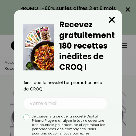
×
PROMO : -60% sur les offres 3 et 6 mois
×
avec le code CROQ60
Recevez
VOIR LA PROMO
gratuitement
180 recettes
inédites de
Accueil
Actus
Recettes
CROQ !
Recette De Mi-Cuit Au Chocolat À L’air Fryer
Ainsi que la newsletter promotionnelle
de CROQ.
Je consens à ce que la société Digital
Prisma Players analyse le taux d'ouverture
des courriels pour mesurer et optimiser les
performances des campagnes. Nous
pourrons savoir si vous ouvrez les