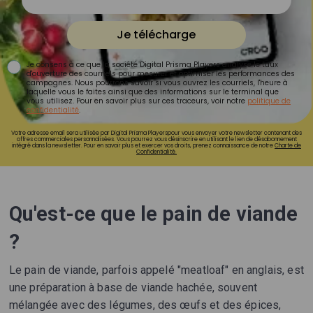
Je télécharge
Je consens à ce que la société Digital Prisma Players analyse le taux
d'ouverture des courriels pour mesurer et optimiser les performances des
campagnes. Nous pourrons savoir si vous ouvrez les courriels, l'heure à
laquelle vous le faites ainsi que des informations sur le terminal que
vous utilisez. Pour en savoir plus sur ces traceurs, voir notre
politique de
confidentialité
.
Votre adresse email sera utilisée par Digital Prisma Playerspour vous envoyer votre newsletter contenant des
offres commerciales personnalisées. Vous pourrez vous désinscrire en utilisant le lien de désabonnement
intégré dans la newsletter. Pour en savoir plus et exercer vos droits, prenez connaissance de notre
Charte de
Confidentialité.
Qu'est-ce que le pain de viande
?
Le pain de viande, parfois appelé "meatloaf" en anglais, est
une préparation à base de viande hachée, souvent
mélangée avec des légumes, des œufs et des épices,