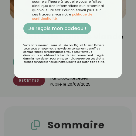
courriels, l'heure à laquelle vous le faites
ainsi que des informations sur le terminal
que vous utilisez. Pour en savoir plus sur
ces traceurs, voir notre
politique de
confidentialité
.
Je reçois mon cadeau !
Recette de pain de viande
Votre adresse email sera utilisée par Digital Prisma Players
pour vous envoyer votre newsletter contenant des offres
commerciales personnalisées. Vous pourrez vous
désinscrire en utilisant le lien de désabonnement intégré
dans la newsletter. Pour en savoir plus et exercer vos droits,
Découvrez les 11 menus CROQ
prenez connaissance de notre
Charte de Confidentialité
.
Par
CROQ Recettes
RECETTES
Publié le
20/08/2025
Sommaire