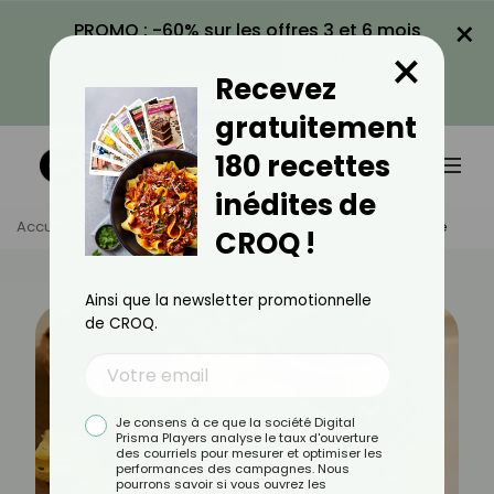
×
PROMO : -60% sur les offres 3 et 6 mois
×
avec le code CROQ60
Recevez
VOIR LA PROMO
gratuitement
180 recettes
inédites de
Accueil
Actus
Recettes
Recette De Pain De Viande
CROQ !
Ainsi que la newsletter promotionnelle
de CROQ.
Je consens à ce que la société Digital
Prisma Players analyse le taux d'ouverture
des courriels pour mesurer et optimiser les
performances des campagnes. Nous
pourrons savoir si vous ouvrez les