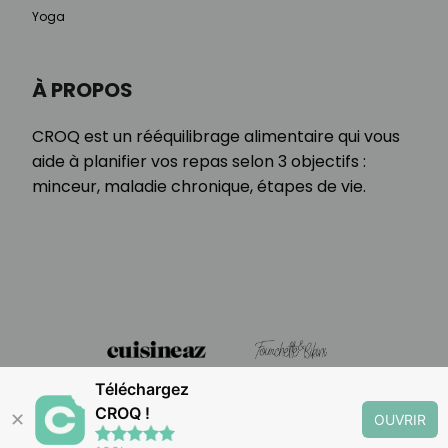
Yoga
À PROPOS
CROQ est un rééquilibrage alimentaire qui vous
aide à planifier vos repas selon 3 objectifs :
minceur, maladie chronique, étapes de vie.
Téléchargez
CROQ !
✕
OUVRIR