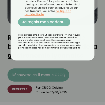
courriels, l'heure à laquelle vous le faites
ainsi que des informations sur le terminal
que vous utilisez. Pour en savoir plus sur
ces traceurs, voir notre
politique de
confidentialité
.
Je reçois mon cadeau !
Recette de quenelles de
Votre adresse email sera utilisée par Digital Prisma Players
pour vous envoyer votre newsletter contenant des offres
commerciales personnalisées. Vous pourrez vous
désinscrire en utilisant le lien de désabonnement intégré
brochet : un classique de la
dans la newsletter. Pour en savoir plus et exercer vos droits,
prenez connaissance de notre
Charte de Confidentialité
.
gastronomie lyonnaise
Découvrez les 11 menus CROQ
Par
CROQ Cuisine
RECETTES
Publié le
07/06/2025