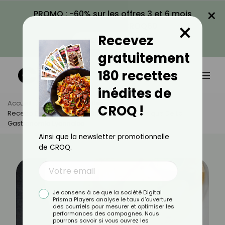
×
PROMO : -60% sur les offres 3 et 6 mois
×
avec le code CROQ60
Recevez
VOIR LA PROMO
gratuitement
180 recettes
inédites de
Accueil
Actus
Recettes
CROQ !
Recette De Quenelles De Brochet : Un Classique De La
Gastronomie Lyonnaise
Ainsi que la newsletter promotionnelle
de CROQ.
Je consens à ce que la société Digital
Prisma Players analyse le taux d'ouverture
des courriels pour mesurer et optimiser les
performances des campagnes. Nous
pourrons savoir si vous ouvrez les