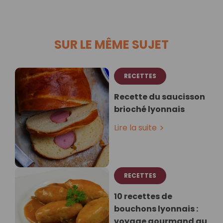
SUR LE MÊME SUJET
RECETTES
Recette du saucisson
brioché lyonnais
Lire la suite
RECETTES
10 recettes de
bouchons lyonnais :
voyage gourmand au