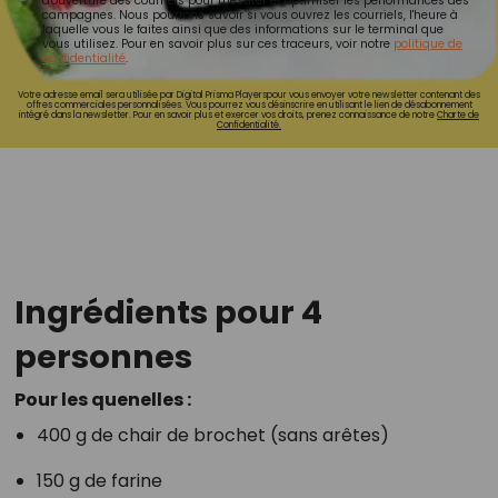
d'ouverture des courriels pour mesurer et optimiser les performances des
campagnes. Nous pourrons savoir si vous ouvrez les courriels, l'heure à
laquelle vous le faites ainsi que des informations sur le terminal que
vous utilisez. Pour en savoir plus sur ces traceurs, voir notre
politique de
confidentialité
.
Votre adresse email sera utilisée par Digital Prisma Playerspour vous envoyer votre newsletter contenant des
offres commerciales personnalisées. Vous pourrez vous désinscrire en utilisant le lien de désabonnement
intégré dans la newsletter. Pour en savoir plus et exercer vos droits, prenez connaissance de notre
Charte de
Confidentialité.
Ingrédients pour 4
personnes
Pour les quenelles :
400 g de chair de brochet (sans arêtes)
150 g de farine