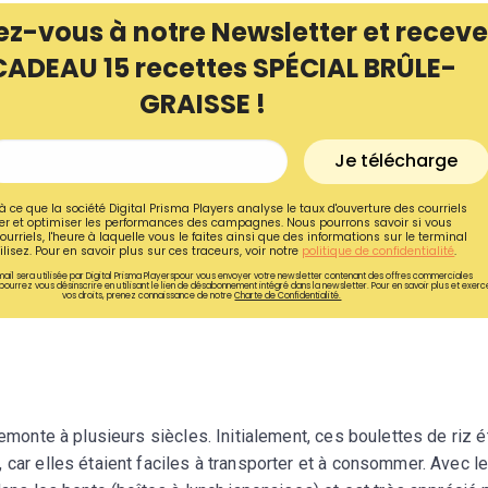
ez-vous à notre Newsletter et receve
CADEAU 15 recettes SPÉCIAL BRÛLE-
GRAISSE !
Je télécharge
à ce que la société Digital Prisma Players analyse le taux d'ouverture des courriels
r et optimiser les performances des campagnes. Nous pourrons savoir si vous
ourriels, l'heure à laquelle vous le faites ainsi que des informations sur le terminal
lisez. Pour en savoir plus sur ces traceurs, voir notre
politique de confidentialité
.
ail sera utilisée par Digital Prisma Playerspour vous envoyer votre newsletter contenant des offres commerciales
pourrez vous désinscrire en utilisant le lien de désabonnement intégré dans la newsletter. Pour en savoir plus et exerc
vos droits, prenez connaissance de notre
Charte de Confidentialité.
Recevez gratuitemen
recettes inédites de
!
remonte à plusieurs siècles. Initialement, ces boulettes de riz é
 car elles étaient faciles à transporter et à consommer. Avec l
Ainsi que la newsletter promotio