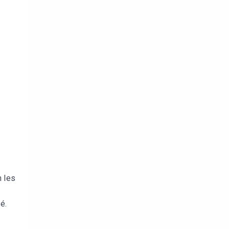
n les
z
é.