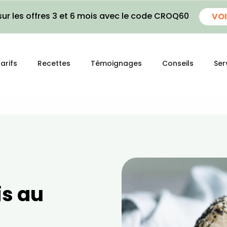
ur les offres 3 et 6 mois avec le code CROQ60
VOI
arifs
Recettes
Témoignages
Conseils
Ser
is au