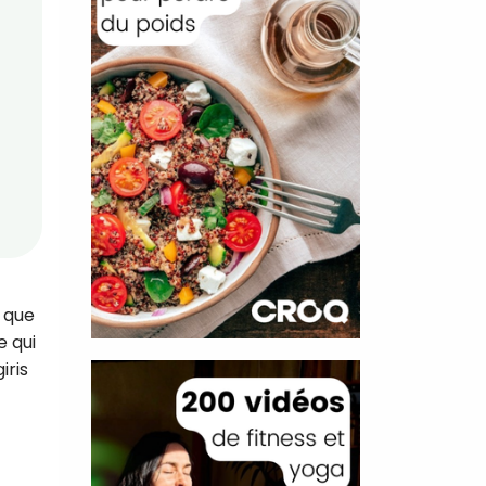
s que
e qui
iris