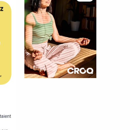
z
er
×
t 180
 CROQ
taient
e
nnelle de