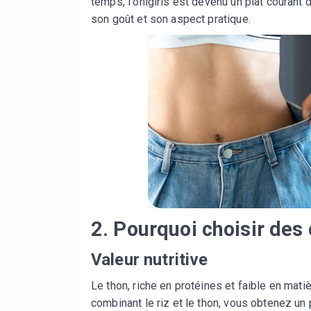
temps, l'onigiris est devenu un plat courant 
son goût et son aspect pratique.
2. Pourquoi choisir des 
Valeur nutritive
Le thon, riche en protéines et faible en matiè
combinant le riz et le thon, vous obtenez un p