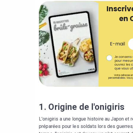
Inscriv
en 
E-mail
Je consens 
pour mesure
ouvrez les c
que vous uti
Votre adresse em
personnalisées. Vous 
1. Origine de l'onigiris
L'onigiris a une longue histoire au Japon et 
préparées pour les soldats lors des guerres,