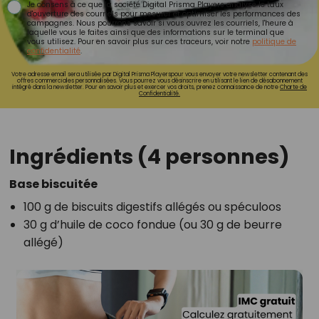
Je consens à ce que la société Digital Prisma Players analyse le taux
d'ouverture des courriels pour mesurer et optimiser les performances des
campagnes. Nous pourrons savoir si vous ouvrez les courriels, l'heure à
laquelle vous le faites ainsi que des informations sur le terminal que
vous utilisez. Pour en savoir plus sur ces traceurs, voir notre
politique de
confidentialité
.
Votre adresse email sera utilisée par Digital Prisma Playerspour vous envoyer votre newsletter contenant des
offres commerciales personnalisées. Vous pourrez vous désinscrire en utilisant le lien de désabonnement
intégré dans la newsletter. Pour en savoir plus et exercer vos droits, prenez connaissance de notre
Charte de
Confidentialité.
Ingrédients (4 personnes)
Base biscuitée
100 g de biscuits digestifs allégés ou spéculoos
30 g d’huile de coco fondue (ou 30 g de beurre
allégé)