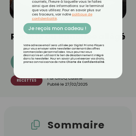
courriels, l'heure à laquelle vous le faites
ainsi que des informations sur le terminal
que vous utilisez. Pour en savoir plus sur
ces traceurs, voir notre
politique de
confidentialité
.
Je reçois mon cadeau !
Recette du Banoffee allégé
Votre adresse email sera utilisée par Digital Prisma Players
pour vous envoyer votre newsletter contenant des offres
commerciales personnalisées. Vous pourrez vous
désinscrire en utilisant le lien de désabonnement intégré
dans la newsletter. Pour en savoir plus et exercer vos droits,
Découvrez les 11 menus CROQ
prenez connaissance de notre
Charte de Confidentialité
.
Par
CROQ Cuisine
RECETTES
Publié le
27/02/2025
Sommaire