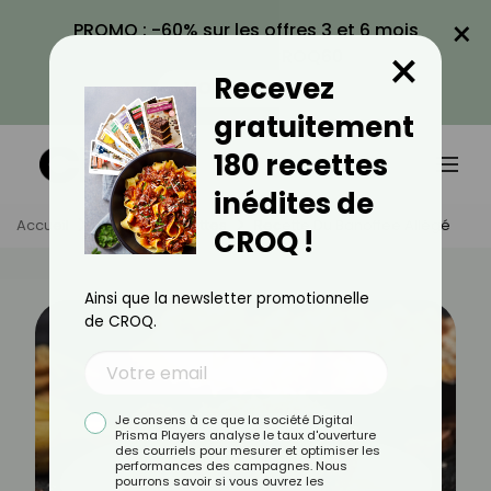
×
PROMO : -60% sur les offres 3 et 6 mois
×
avec le code CROQ60
Recevez
VOIR LA PROMO
gratuitement
180 recettes
inédites de
Accueil
Actus
Recettes
Recette Du Banoffee Allégé
CROQ !
Ainsi que la newsletter promotionnelle
de CROQ.
Je consens à ce que la société Digital
Prisma Players analyse le taux d'ouverture
des courriels pour mesurer et optimiser les
performances des campagnes. Nous
pourrons savoir si vous ouvrez les