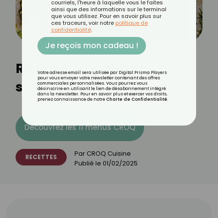
courriels, l'heure à laquelle vous le faites
ainsi que des informations sur le terminal
que vous utilisez. Pour en savoir plus sur
ces traceurs, voir notre
politique de
confidentialité
.
Je reçois mon cadeau !
Recette du pavé de
Votre adresse email sera utilisée par Digital Prisma Players
pour vous envoyer votre newsletter contenant des offres
saumon au Air Fryer
commerciales personnalisées. Vous pourrez vous
désinscrire en utilisant le lien de désabonnement intégré
dans la newsletter. Pour en savoir plus et exercer vos droits,
prenez connaissance de notre
Charte de Confidentialité
.
Découvrez les 11 menus CROQ
Par
CROQ Cuisine
RECETTES
Publié le
01/02/2025