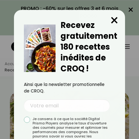
×
PROMO : -60% sur les offres 3 et 6 mois
×
avec le code CROQ60
Recevez
VOIR LA PROMO
gratuitement
180 recettes
inédites de
Accueil
Actus
Recettes
CROQ !
Recette Du Pavé De Saumon Au Air Fryer
Ainsi que la newsletter promotionnelle
de CROQ.
Je consens à ce que la société Digital
Prisma Players analyse le taux d'ouverture
des courriels pour mesurer et optimiser les
performances des campagnes. Nous
pourrons savoir si vous ouvrez les