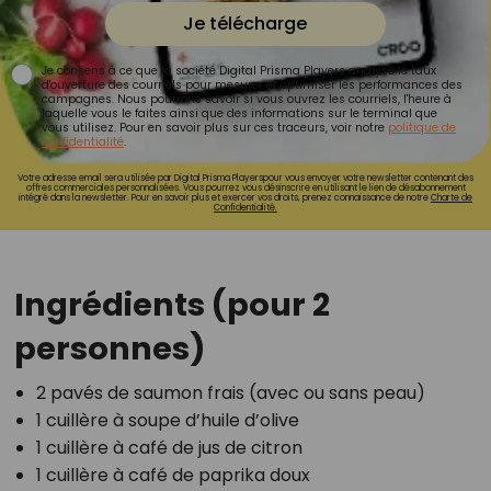
Je télécharge
Je consens à ce que la société Digital Prisma Players analyse le taux
d'ouverture des courriels pour mesurer et optimiser les performances des
campagnes. Nous pourrons savoir si vous ouvrez les courriels, l'heure à
laquelle vous le faites ainsi que des informations sur le terminal que
vous utilisez. Pour en savoir plus sur ces traceurs, voir notre
politique de
confidentialité
.
Votre adresse email sera utilisée par Digital Prisma Playerspour vous envoyer votre newsletter contenant des
offres commerciales personnalisées. Vous pourrez vous désinscrire en utilisant le lien de désabonnement
intégré dans la newsletter. Pour en savoir plus et exercer vos droits, prenez connaissance de notre
Charte de
Confidentialité.
Ingrédients (pour 2
personnes)
2 pavés de saumon frais (avec ou sans peau)
1 cuillère à soupe d’huile d’olive
1 cuillère à café de jus de citron
1 cuillère à café de paprika doux