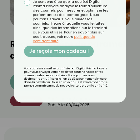
Je consens à ce que la société Digital
Prisma Players analyse le taux d'ouverture
des courriels pour mesurer et optimiser les
performances des campagnes. Nous
pourrons savoir si vous ouvrez les
courriels, l'heure à laquelle vous le faites
ainsi que des informations sur le terminal
que vous utilisez. Pour en savoir plus sur
ces traceurs, voir notre
politique de
Recette légère de caramel
confidentialité
.
Je reçois mon cadeau !
au beurre salé
Votre adresse email sera utilisée par Digital Prisma Players
pour vous envoyer votre newsletter contenant des offres
commerciales personnalisées. Vous pourrez vous
désinscrire en utilisant le lien de désabonnement intégré
Découvrez les 11 menus CROQ
dans la newsletter. Pour en savoir plus et exercer vos droits,
prenez connaissance de notre
Charte de Confidentialité
.
Par
Thomas Sanchez
RECETTES
Publié le
08/04/2025