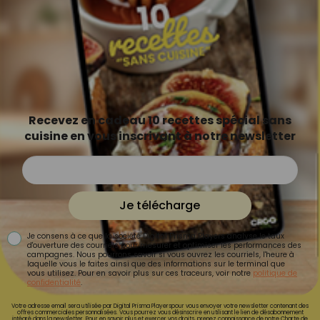
Recevez en cadeau 10 recettes spécial sans
cuisine en vous inscrivant à notre newsletter
Je télécharge
Je consens à ce que la société Digital Prisma Players analyse le taux
d'ouverture des courriels pour mesurer et optimiser les performances des
campagnes. Nous pourrons savoir si vous ouvrez les courriels, l'heure à
laquelle vous le faites ainsi que des informations sur le terminal que
vous utilisez. Pour en savoir plus sur ces traceurs, voir notre
politique de
confidentialité
.
Votre adresse email sera utilisée par Digital Prisma Playerspour vous envoyer votre newsletter contenant des
offres commerciales personnalisées. Vous pourrez vous désinscrire en utilisant le lien de désabonnement
intégré dans la newsletter. Pour en savoir plus et exercer vos droits, prenez connaissance de notre
Charte de