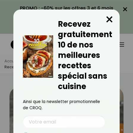
×
PROMO : -60% sur les offres 3 et 6 mois
×
avec le code CROQ60
Recevez
VOIR LA PROMO
gratuitement
10 de nos
meilleures
Accueil
Actus
Recettes
recettes
Recette Légère De Caramel Au Beurre Salé
spécial sans
cuisine
Ainsi que la newsletter promotionnelle
de CROQ.