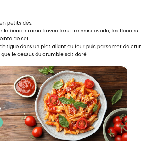
CROQ.
en petits dés.
 le beurre ramolli avec le sucre muscovado, les flocons
Je consens à ce que la société Digi
inte de sel.
Prisma Players analyse le taux d'ou
 figue dans un plat allant au four puis parsemer de cru
des courriels pour mesurer et optim
performances des campagnes. No
e que le dessus du crumble soit doré
pourrons savoir si vous ouvrez les co
l'heure à laquelle vous le faites ains
des informations sur le terminal qu
utilisez. Pour en savoir plus sur ces 
voir notre
politique de confidentialit
Je reçois mon cadeau !
Votre adresse email sera utilisée par Digital Prisma Playe
envoyer votre newsletter contenant des offres commercial
personnalisées. Vous pourrez vous désinscrire en utilisan
désabonnement intégré dans la newsletter. Pour en savoi
exercer vos droits, prenez connaissance de notre
Charte 
Confidentialité
.