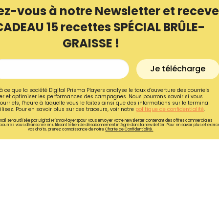
ez-vous à notre Newsletter et receve
CADEAU 15 recettes SPÉCIAL BRÛLE-
GRAISSE !
Je télécharge
à ce que la société Digital Prisma Players analyse le taux d'ouverture des courriels
r et optimiser les performances des campagnes. Nous pourrons savoir si vous
ourriels, l'heure à laquelle vous le faites ainsi que des informations sur le terminal
lisez. Pour en savoir plus sur ces traceurs, voir notre
politique de confidentialité
.
ail sera utilisée par Digital Prisma Playerspour vous envoyer votre newsletter contenant des offres commerciales
pourrez vous désinscrire en utilisant le lien de désabonnement intégré dans la newsletter. Pour en savoir plus et exerc
vos droits, prenez connaissance de notre
Charte de Confidentialité.