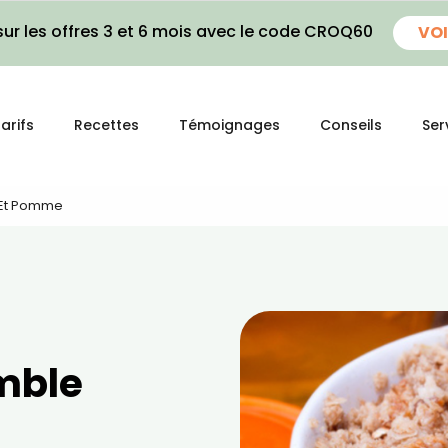
ur les offres 3 et 6 mois avec le code CROQ60
VOI
arifs
Recettes
Témoignages
Conseils
Ser
 Et Pomme
mble