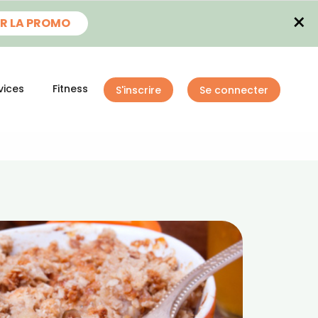
×
R LA PROMO
vices
Fitness
S'inscrire
Se connecter