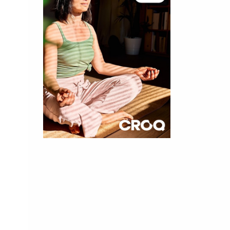
×
t 180
 CROQ
nnelle de