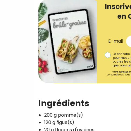
Inscriv
en 
E-mail
Je consens 
pour mesure
ouvrez les c
que vous uti
Votre adresse em
personnalisées. Vous 
Ingrédients
200 g pomme(s)
120 g figue(s)
20 g flocons d'avoines