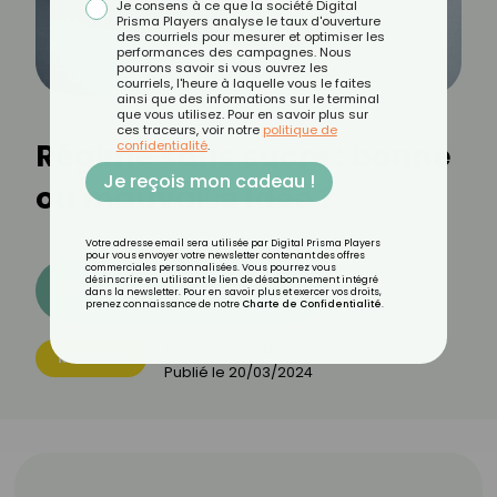
Je consens à ce que la société Digital
Prisma Players analyse le taux d'ouverture
des courriels pour mesurer et optimiser les
performances des campagnes. Nous
pourrons savoir si vous ouvrez les
courriels, l'heure à laquelle vous le faites
ainsi que des informations sur le terminal
que vous utilisez. Pour en savoir plus sur
ces traceurs, voir notre
politique de
Régime sans sucre : bonne
confidentialité
.
Je reçois mon cadeau !
ou mauvaise Idée ?
Votre adresse email sera utilisée par Digital Prisma Players
pour vous envoyer votre newsletter contenant des offres
commerciales personnalisées. Vous pourrez vous
désinscrire en utilisant le lien de désabonnement intégré
Découvrez les 11 menus CROQ
dans la newsletter. Pour en savoir plus et exercer vos droits,
prenez connaissance de notre
Charte de Confidentialité
.
Par
Thomas Sanchez
MINCEUR
Publié le
20/03/2024