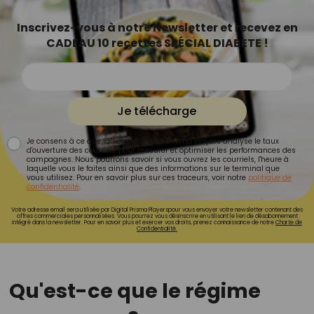
Inscrivez-vous à notre Newsletter et recevez en
CADEAU 10 recettes SPÉCIAL DIABETE !
Je télécharge
Je consens à ce que la société Digital Prisma Players analyse le taux
d'ouverture des courriels pour mesurer et optimiser les performances des
campagnes. Nous pourrons savoir si vous ouvrez les courriels, l'heure à
laquelle vous le faites ainsi que des informations sur le terminal que
vous utilisez. Pour en savoir plus sur ces traceurs, voir notre
politique de
confidentialité
.
Votre adresse email sera utilisée par Digital Prisma Playerspour vous envoyer votre newsletter contenant des
offres commerciales personnalisées. Vous pourrez vous désinscrire en utilisant le lien de désabonnement
intégré dans la newsletter. Pour en savoir plus et exercer vos droits, prenez connaissance de notre
Charte de
Confidentialité.
Qu'est-ce que le régime