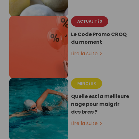
ACTUALITÉS
Le Code Promo CROQ
du moment
Lire la suite
MINCEUR
Quelle est la meilleure
nage pour maigrir
des bras ?
Lire la suite