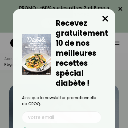
×
PROMO : -60% sur les offres 3 et 6 mois
×
avec le code CROQ60
Recevez
VOIR LA PROMO
gratuitement
10 de nos
meilleures
Accueil
Actus
Minceur
recettes
Régime Sans Sucre : Bonne Ou Mauvaise Idée ?
spécial
diabète !
Ainsi que la newsletter promotionnelle
de CROQ.