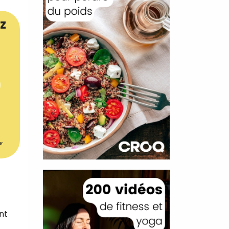
z
er
nt