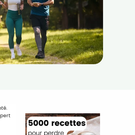
té.
xpert