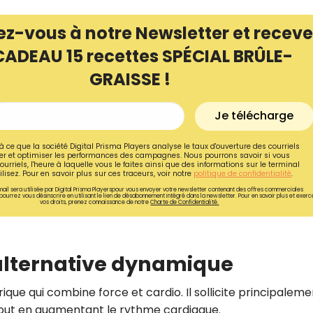
ez-vous à notre Newsletter et receve
CADEAU 15 recettes SPÉCIAL BRÛLE-
GRAISSE !
Je télécharge
à ce que la société Digital Prisma Players analyse le taux d'ouverture des courriels
r et optimiser les performances des campagnes. Nous pourrons savoir si vous
ourriels, l'heure à laquelle vous le faites ainsi que des informations sur le terminal
lisez. Pour en savoir plus sur ces traceurs, voir notre
politique de confidentialité
.
ail sera utilisée par Digital Prisma Playerspour vous envoyer votre newsletter contenant des offres commerciales
pourrez vous désinscrire en utilisant le lien de désabonnement intégré dans la newsletter. Pour en savoir plus et exerc
vos droits, prenez connaissance de notre
Charte de Confidentialité.
 alternative dynamique
ique qui combine force et cardio. Il sollicite principaleme
tout en augmentant le rythme cardiaque.