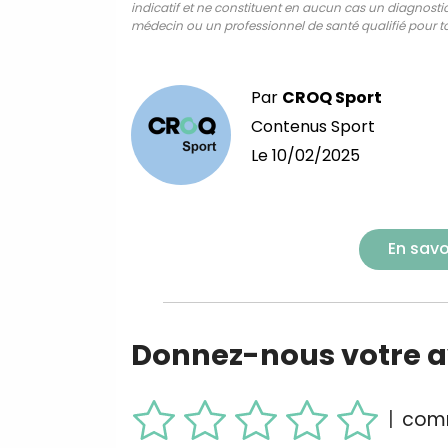
indicatif et ne constituent en aucun cas un diagnostic,
médecin ou un professionnel de santé qualifié pour to
Par
CROQ Sport
Contenus Sport
Le
10/02/2025
En savo
Donnez-nous votre av
|
comm