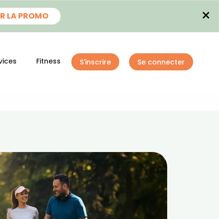
×
R LA PROMO
vices
Fitness
S'inscrire
Se connecter