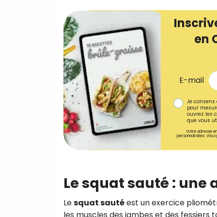
Inscriv
en 
E-mail
Je consens 
pour mesure
ouvrez les c
que vous uti
Votre adresse em
personnalisées. Vous 
Le squat sauté : une
Le
squat sauté
est un exercice pliométr
les muscles des jambes et des fessiers 