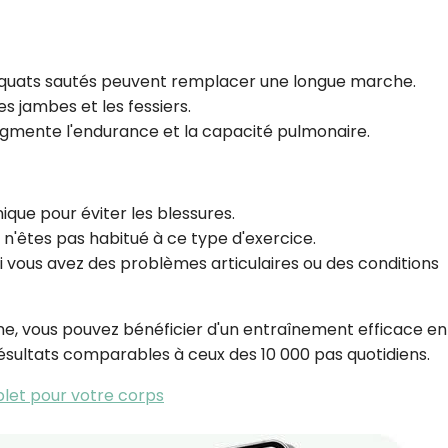
CROQ.
 squats sautés peuvent remplacer une longue marche.
les jambes et les fessiers.
Je consens à ce que la société Digi
Prisma Players analyse le taux d'ou
ugmente l'endurance et la capacité pulmonaire.
des courriels pour mesurer et optim
performances des campagnes. No
pourrons savoir si vous ouvrez les co
l'heure à laquelle vous le faites ains
que pour éviter les blessures.
des informations sur le terminal qu
'êtes pas habitué à ce type d'exercice.
utilisez. Pour en savoir plus sur ces 
voir notre
politique de confidentialit
i vous avez des problèmes articulaires ou des conditions
Je reçois mon cadeau !
ine, vous pouvez bénéficier d'un entraînement efficace en
sultats comparables à ceux des 10 000 pas quotidiens.
Votre adresse email sera utilisée par Digital Prisma Playe
envoyer votre newsletter contenant des offres commercial
personnalisées. Vous pourrez vous désinscrire en utilisan
désabonnement intégré dans la newsletter. Pour en savoi
plet pour votre corps
exercer vos droits, prenez connaissance de notre
Charte 
Confidentialité
.