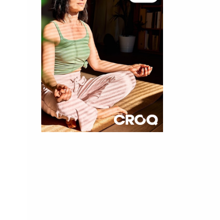
×
t 180
 CROQ
nnelle de