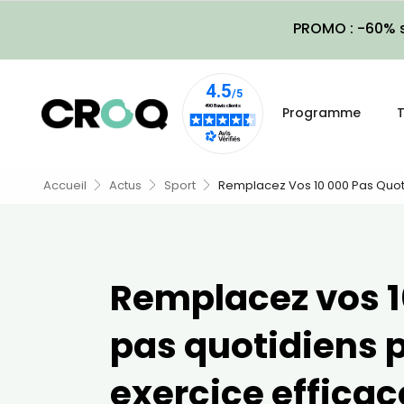
PROMO : -60% s
Programme
T
Accueil
Actus
Sport
Remplacez Vos 10 000 Pas Quotid
Remplacez vos 1
pas quotidiens p
exercice efficac