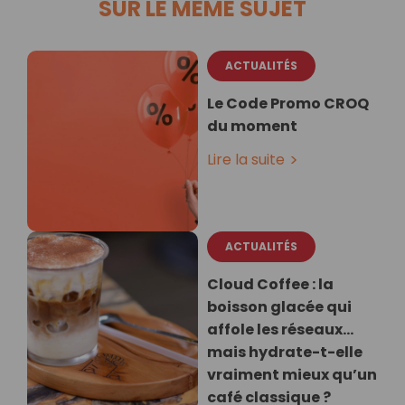
SUR LE MÊME SUJET
ACTUALITÉS
Le Code Promo CROQ
du moment
Lire la suite
ACTUALITÉS
Cloud Coffee : la
boisson glacée qui
affole les réseaux…
mais hydrate-t-elle
vraiment mieux qu’un
café classique ?