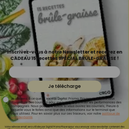
Inscrivez-vous à notre Newsletter et recevez en
CADEAU 15 recettes SPÉCIAL BRÛLE-GRAISSE !
Je télécharge
Je consens à ce que la société Digital Prisma Players analyse le taux
d'ouverture des courriels pour mesurer et optimiser les performances des
campagnes. Nous pourrons savoir si vous ouvrez les courriels, l'heure à
laquelle vous le faites ainsi que des informations sur le terminal que
vous utilisez. Pour en savoir plus sur ces traceurs, voir notre
politique de
confidentialité
.
Votre adresse email sera utilisée par Digital Prisma Playerspour vous envoyer votre newsletter contenant des