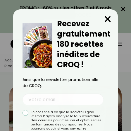
×
PROMO : -60% sur les offres 3 et 6 mois
×
avec le code CROQ60
Recevez
VOIR LA PROMO
gratuitement
180 recettes
inédites de
Accueil
Actus
Actualités
CROQ !
Rice Zempic : Une Boisson Naturelle Pour Perdre Du Poids ?
Ainsi que la newsletter promotionnelle
de CROQ.
Je consens à ce que la société Digital
Prisma Players analyse le taux d'ouverture
des courriels pour mesurer et optimiser les
performances des campagnes. Nous
pourrons savoir si vous ouvrez les