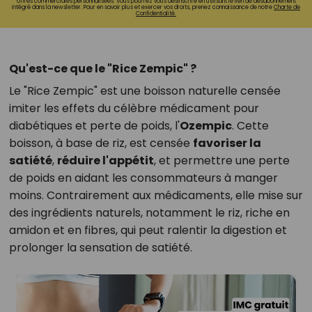
offres commerciales personnalisées. Vous pourrez vous désinscrire en utilisant le lien de désabonnement
intégré dans la newsletter. Pour en savoir plus et exercer vos droits, prenez connaissance de notre
Charte de
Confidentialité.
Qu'est-ce que le "Rice Zempic" ?
Le "Rice Zempic" est une boisson naturelle censée
imiter les effets du célèbre médicament pour
diabétiques et perte de poids, l'
Ozempic
. Cette
boisson, à base de riz, est censée
favoriser la
satiété
,
réduire l'appétit
, et permettre une perte
de poids en aidant les consommateurs à manger
moins. Contrairement aux médicaments, elle mise sur
des ingrédients naturels, notamment le riz, riche en
amidon et en fibres, qui peut ralentir la digestion et
prolonger la sensation de satiété.