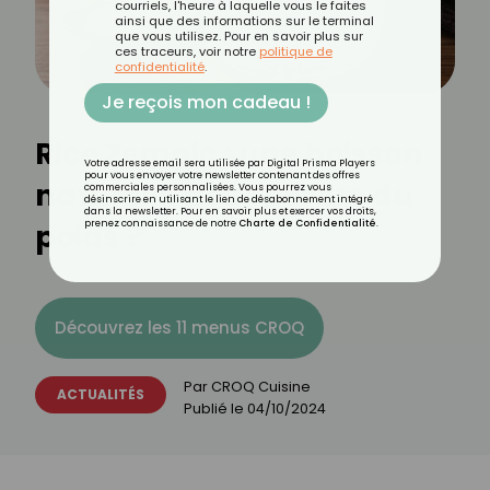
courriels, l'heure à laquelle vous le faites
ainsi que des informations sur le terminal
que vous utilisez. Pour en savoir plus sur
ces traceurs, voir notre
politique de
confidentialité
.
Je reçois mon cadeau !
Rice Zempic : une boisson
Votre adresse email sera utilisée par Digital Prisma Players
pour vous envoyer votre newsletter contenant des offres
naturelle pour perdre du
commerciales personnalisées. Vous pourrez vous
désinscrire en utilisant le lien de désabonnement intégré
dans la newsletter. Pour en savoir plus et exercer vos droits,
poids ?
prenez connaissance de notre
Charte de Confidentialité
.
Découvrez les 11 menus CROQ
Par
CROQ Cuisine
ACTUALITÉS
Publié le
04/10/2024