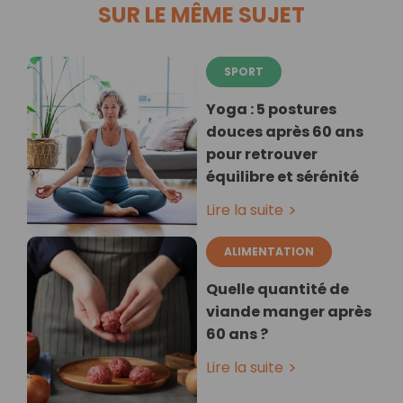
SUR LE MÊME SUJET
SPORT
Yoga : 5 postures
douces après 60 ans
pour retrouver
équilibre et sérénité
Lire la suite
ALIMENTATION
Quelle quantité de
viande manger après
60 ans ?
Lire la suite