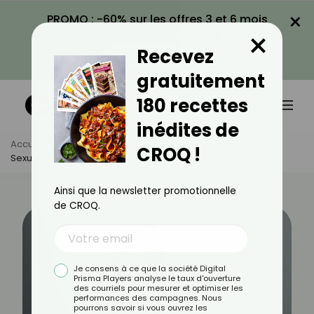
×
PROMO : -60% sur les offres 3 et 6 mois
×
avec le code CROQ60
Recevez
VOIR LA PROMO
gratuitement
180 recettes
inédites de
Accueil
Actus
Bien-Être
CROQ !
Sexualité : Ce Qui Change Les Femmes Après 60 Ans
Ainsi que la newsletter promotionnelle
de CROQ.
Je consens à ce que la société Digital
Prisma Players analyse le taux d'ouverture
des courriels pour mesurer et optimiser les
performances des campagnes. Nous
pourrons savoir si vous ouvrez les