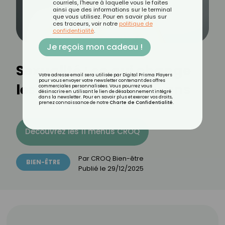
courriels, l'heure à laquelle vous le faites
ainsi que des informations sur le terminal
que vous utilisez. Pour en savoir plus sur
ces traceurs, voir notre
politique de
confidentialité
.
Je reçois mon cadeau !
Sexualité : ce qui change
Votre adresse email sera utilisée par Digital Prisma Players
pour vous envoyer votre newsletter contenant des offres
les femmes après 60 ans
commerciales personnalisées. Vous pourrez vous
désinscrire en utilisant le lien de désabonnement intégré
dans la newsletter. Pour en savoir plus et exercer vos droits,
prenez connaissance de notre
Charte de Confidentialité
.
Découvrez les 11 menus CROQ
Par
CROQ Bien-être
BIEN-ÊTRE
Publié le
29/12/2025