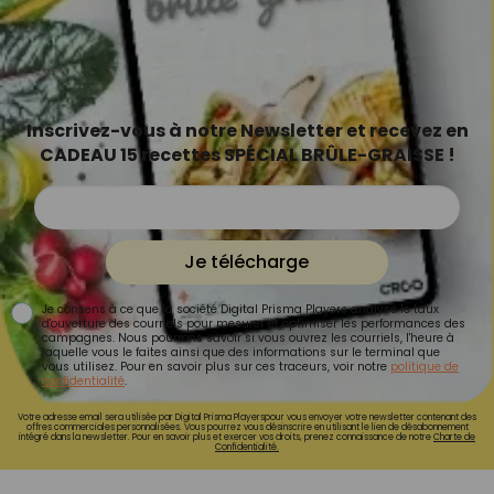
Inscrivez-vous à notre Newsletter et recevez en
CADEAU 15 recettes SPÉCIAL BRÛLE-GRAISSE !
Je télécharge
Je consens à ce que la société Digital Prisma Players analyse le taux
d'ouverture des courriels pour mesurer et optimiser les performances des
campagnes. Nous pourrons savoir si vous ouvrez les courriels, l'heure à
laquelle vous le faites ainsi que des informations sur le terminal que
vous utilisez. Pour en savoir plus sur ces traceurs, voir notre
politique de
confidentialité
.
Votre adresse email sera utilisée par Digital Prisma Playerspour vous envoyer votre newsletter contenant des
offres commerciales personnalisées. Vous pourrez vous désinscrire en utilisant le lien de désabonnement
intégré dans la newsletter. Pour en savoir plus et exercer vos droits, prenez connaissance de notre
Charte de
Confidentialité.