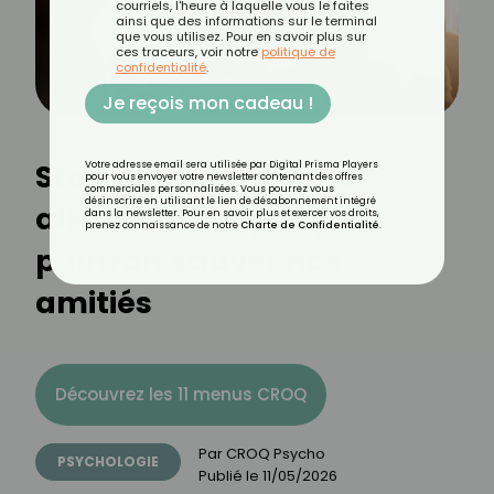
courriels, l'heure à laquelle vous le faites
ainsi que des informations sur le terminal
que vous utilisez. Pour en savoir plus sur
ces traceurs, voir notre
politique de
confidentialité
.
Je reçois mon cadeau !
Stammtisch : le rituel
Votre adresse email sera utilisée par Digital Prisma Players
pour vous envoyer votre newsletter contenant des offres
commerciales personnalisées. Vous pourrez vous
désinscrire en utilisant le lien de désabonnement intégré
allemand simple qui
dans la newsletter. Pour en savoir plus et exercer vos droits,
prenez connaissance de notre
Charte de Confidentialité
.
pourrait sauver nos
amitiés
Découvrez les 11 menus CROQ
Par
CROQ Psycho
PSYCHOLOGIE
Publié le
11/05/2026