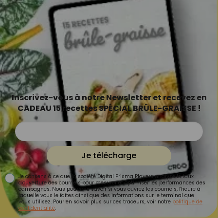
Inscrivez-vous à notre Newsletter et recevez en
CADEAU 15 recettes SPÉCIAL BRÛLE-GRAISSE !
Je télécharge
Je consens à ce que la société Digital Prisma Players analyse le taux
d'ouverture des courriels pour mesurer et optimiser les performances des
campagnes. Nous pourrons savoir si vous ouvrez les courriels, l'heure à
laquelle vous le faites ainsi que des informations sur le terminal que
vous utilisez. Pour en savoir plus sur ces traceurs, voir notre
politique de
confidentialité
.