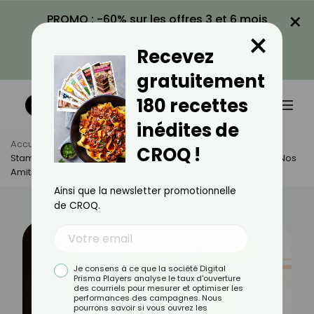
×
PROMO : -60% sur les offres 3 et 6 mois
×
avec le code CROQ60
Recevez
VOIR LA PROMO
gratuitement
180 recettes
inédites de
Accueil
Actus
Psychologie
CROQ !
Stammtisch : Le Rituel Allemand Simple Qui Pourrait Sauver Nos
Amitiés
Ainsi que la newsletter promotionnelle
de CROQ.
Je consens à ce que la société Digital
Prisma Players analyse le taux d'ouverture
des courriels pour mesurer et optimiser les
performances des campagnes. Nous
pourrons savoir si vous ouvrez les