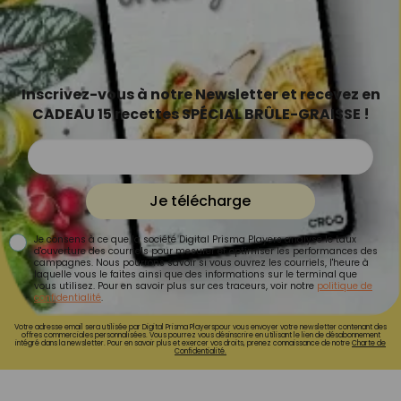
Inscrivez-vous à notre Newsletter et recevez en
CADEAU 15 recettes SPÉCIAL BRÛLE-GRAISSE !
Je télécharge
Je consens à ce que la société Digital Prisma Players analyse le taux
d'ouverture des courriels pour mesurer et optimiser les performances des
campagnes. Nous pourrons savoir si vous ouvrez les courriels, l'heure à
laquelle vous le faites ainsi que des informations sur le terminal que
vous utilisez. Pour en savoir plus sur ces traceurs, voir notre
politique de
confidentialité
.
Votre adresse email sera utilisée par Digital Prisma Playerspour vous envoyer votre newsletter contenant des
offres commerciales personnalisées. Vous pourrez vous désinscrire en utilisant le lien de désabonnement
intégré dans la newsletter. Pour en savoir plus et exercer vos droits, prenez connaissance de notre
Charte de
Confidentialité.