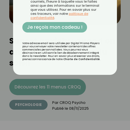
courriels, l'heure à laquelle vous le faites
ainsi que des informations sur le terminal
que vous utilisez. Pour en savoir plus sur
ces traceurs, voir notre
politique de
confidentialité
.
Je reçois mon cadeau !
Sunset anxiety : quand on
Votre adresse email sera utilisée par Digital Prisma Players
pour vous envoyer votre newsletter contenant des offres
angoisse au coucher du
commerciales personnalisées. Vous pourrez vous
désinscrire en utilisant le lien de désabonnement intégré
dans la newsletter. Pour en savoir plus et exercer vos droits,
soleil
prenez connaissance de notre
Charte de Confidentialité
.
Découvrez les 11 menus CROQ
Par
CROQ Psycho
PSYCHOLOGIE
Publié le
08/11/2025