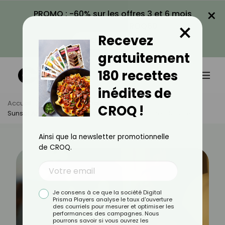
×
PROMO : -60% sur les offres 3 et 6 mois
×
avec le code CROQ60
Recevez
VOIR LA PROMO
gratuitement
180 recettes
inédites de
Accueil
Actus
Psychologie
CROQ !
Sunset Anxiety : Quand On Angoisse Au Coucher Du Soleil
Ainsi que la newsletter promotionnelle
de CROQ.
Je consens à ce que la société Digital
Prisma Players analyse le taux d'ouverture
des courriels pour mesurer et optimiser les
performances des campagnes. Nous
pourrons savoir si vous ouvrez les