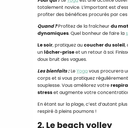
Pour qui ?
Le
Yoga
est une activité ouver
totalement novice. L’important est d’ess
profiter des bénéfices procurés par ce
Quand ?
Profitez de la fraîcheur
du mat
dynamiques
. Quel bonheur de faire la
s
Le soir
, pratiquez au
coucher du soleil
,
un
lâcher-prise
et un retour à soi. Fini
doux bruit des vagues.
Les bienfaits :
Le
Yoga
vous procurera 
corps et si vous pratiquez régulièrement 
souplesse. Vous améliorez votre
respir
stress
et augmente votre concentratio
En étant sur la plage, c’est d’autant plu
respiré à pleins poumons !
2. Le beach volley