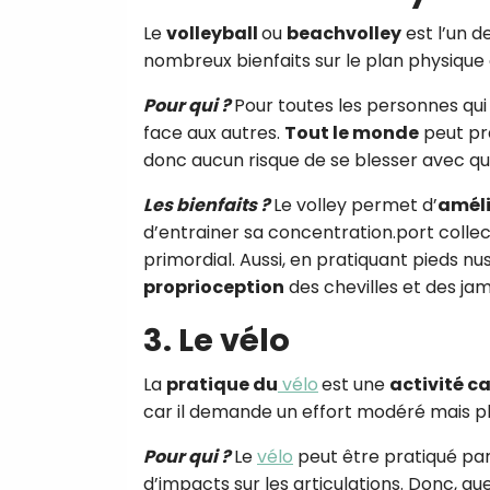
Le
volleyball
ou
beachvolley
est l’un d
nombreux bienfaits sur le plan physique
Pour qui ?
Pour toutes les personnes qui
face aux autres.
Tout le monde
peut pra
donc aucun risque de se blesser avec qu
Les bienfaits ?
Le volley permet d’
améli
d’entrainer sa concentration.port collectif
primordial. Aussi, en pratiquant pieds nus
proprioception
des chevilles et des ja
3. Le vélo
La
pratique du
vélo
est une
activité c
car il demande un effort modéré mais pl
Pour qui ?
Le
vélo
peut être pratiqué par
d’impacts sur les articulations. Donc, qu