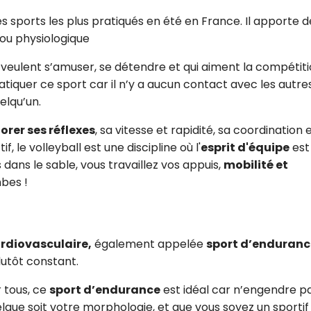
es sports les plus pratiqués en été en France. Il apporte d
 ou physiologique
 veulent s’amuser, se détendre et qui aiment la compétit
tiquer ce sport car il n’y a aucun contact avec les autres
elqu’un.
orer ses réflexes
, sa vitesse et rapidité, sa coordination 
, le volleyball est une discipline où l'
esprit d'équipe
est
 dans le sable, vous travaillez vos appuis,
mobilité et
mbes !
ardiovasculaire,
également appelée
sport d’enduranc
utôt constant.
 tous, ce
sport d’endurance
est idéal car n’engendre p
elque soit votre morphologie, et que vous soyez un sportif