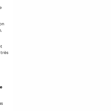
e
ion
,
et
 très
e
as