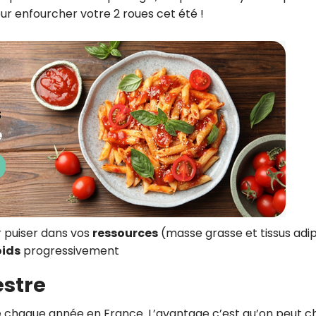
our enfourcher votre 2 roues cet été !
r puiser dans vos
ressources
(masse grasse et tissus adi
oids
progressivement
estre
chaque année en France. L’avantage c’est qu’on peut ch