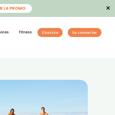
×
R LA PROMO
vices
Fitness
S'inscrire
Se connecter