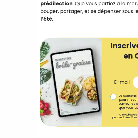
prédilection
. Que vous partiez à la mer
bouger, partager, et se dépenser sous le 
l’été
.
Inscriv
en 
E-mail
Je consens 
pour mesure
ouvrez les c
que vous uti
Votre adresse em
personnalisées. Vous 