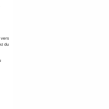
e
 vers
ez du
u