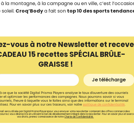
, à la montagne, à la campagne ou en ville, c’est l’occasio
soleil.
Croq’Body
a fait son
top 10 des sports tendanc
ez-vous à notre Newsletter et receve
CADEAU 15 recettes SPÉCIAL BRÛLE-
GRAISSE !
Je télécharge
à ce que la société Digital Prisma Players analyse le taux d'ouverture des courriels
r et optimiser les performances des campagnes. Nous pourrons savoir si vous
Recevez gratuitemen
ourriels, l'heure à laquelle vous le faites ainsi que des informations sur le terminal
lisez. Pour en savoir plus sur ces traceurs, voir notre
politique de confidentialité
.
recettes inédites de
ail sera utilisée par Digital Prisma Playerspour vous envoyer votre newsletter contenant des offres commerciales
pourrez vous désinscrire en utilisant le lien de désabonnement intégré dans la newsletter. Pour en savoir plus et exerc
!
vos droits, prenez connaissance de notre
Charte de Confidentialité.
Ainsi que la newsletter promotio