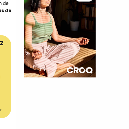
n de
es de
z
×
t 180
 CROQ
er
nnelle de