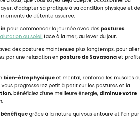
te à tous, que vous soyez déjà adepte, occasionnel ou
ayer, d’adapter sa pratique à sa condition physique et d
s moments de détente assurée.
in
pour commencer la journée avec des
postures
alutation au soleil
face à la mer, au lever du jour.
 avec des postures maintenues plus longtemps, pour aller
ssez par une relaxation en
posture de Savasana
et profit
un
bien-être physique
et mental, renforce les muscles d
vous progresserez petit à petit sur les postures et la
ation
, bénéficiez d’une meilleure énergie,
diminue votre
n.
s
bénéfique
grâce à la nature qui vous entoure et l’air pur