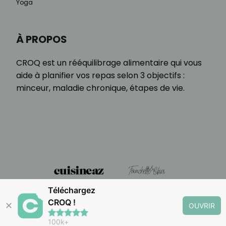
Yoga
À PROPOS
CROQ est un rééquilibrage alimentaire qui vous
aide à planifier vos repas selon 3 objectifs :
minceur, maladie chronique, étapes de vie.
Téléchargez
CROQ !
✕
OUVRIR
100k+