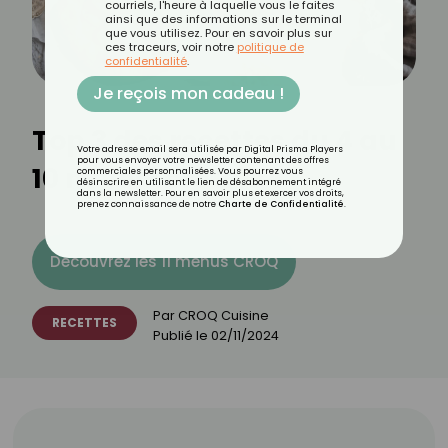
courriels, l'heure à laquelle vous le faites
ainsi que des informations sur le terminal
que vous utilisez. Pour en savoir plus sur
ces traceurs, voir notre
politique de
confidentialité
.
Je reçois mon cadeau !
Top 3 des recettes du 4 au
Votre adresse email sera utilisée par Digital Prisma Players
pour vous envoyer votre newsletter contenant des offres
10 novembre 2024
commerciales personnalisées. Vous pourrez vous
désinscrire en utilisant le lien de désabonnement intégré
dans la newsletter. Pour en savoir plus et exercer vos droits,
prenez connaissance de notre
Charte de Confidentialité
.
Découvrez les 11 menus CROQ
Par
CROQ Cuisine
RECETTES
Publié le
02/11/2024