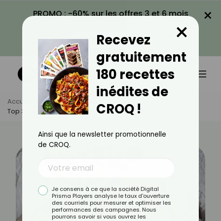
×
PROMO : -60% sur les offres 3 et 6 mois
×
avec le code CROQ60
Recevez
VOIR LA PROMO
gratuitement
180 recettes
inédites de
Accueil
Actus
Recettes
CROQ !
Top 3 Des Recettes Du 4 Au 10 Novembre 2024
Ainsi que la newsletter promotionnelle
de CROQ.
Je consens à ce que la société Digital
Prisma Players analyse le taux d'ouverture
des courriels pour mesurer et optimiser les
performances des campagnes. Nous
pourrons savoir si vous ouvrez les