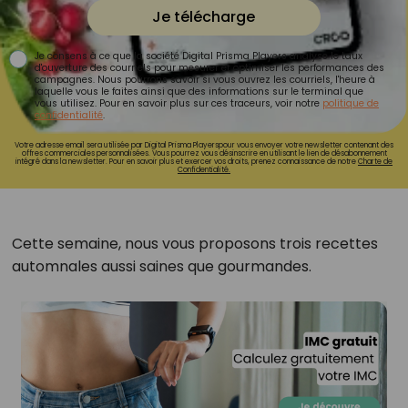
Je télécharge
Je consens à ce que la société Digital Prisma Players analyse le taux
d'ouverture des courriels pour mesurer et optimiser les performances des
campagnes. Nous pourrons savoir si vous ouvrez les courriels, l'heure à
laquelle vous le faites ainsi que des informations sur le terminal que
vous utilisez. Pour en savoir plus sur ces traceurs, voir notre
politique de
confidentialité
.
Votre adresse email sera utilisée par Digital Prisma Playerspour vous envoyer votre newsletter contenant des
offres commerciales personnalisées. Vous pourrez vous désinscrire en utilisant le lien de désabonnement
intégré dans la newsletter. Pour en savoir plus et exercer vos droits, prenez connaissance de notre
Charte de
Confidentialité.
Cette semaine, nous vous proposons trois recettes
automnales aussi saines que gourmandes.