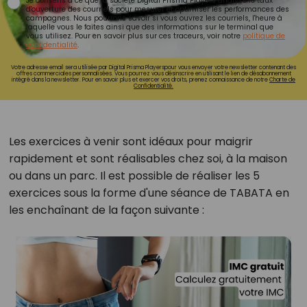
Je consens à ce que la société Digital Prisma Players analyse le taux
d'ouverture des courriels pour mesurer et optimiser les performances des
campagnes. Nous pourrons savoir si vous ouvrez les courriels, l'heure à
laquelle vous le faites ainsi que des informations sur le terminal que
vous utilisez. Pour en savoir plus sur ces traceurs, voir notre
politique de
confidentialité
.
Votre adresse email sera utilisée par Digital Prisma Playerspour vous envoyer votre newsletter contenant des
offres commerciales personnalisées. Vous pourrez vous désinscrire en utilisant le lien de désabonnement
intégré dans la newsletter. Pour en savoir plus et exercer vos droits, prenez connaissance de notre
Charte de
Confidentialité.
Les exercices à venir sont idéaux pour maigrir
rapidement et sont réalisables chez soi, à la maison
ou dans un parc. Il est possible de réaliser les 5
exercices sous la forme d'une séance de TABATA en
les enchaînant de la façon suivante :