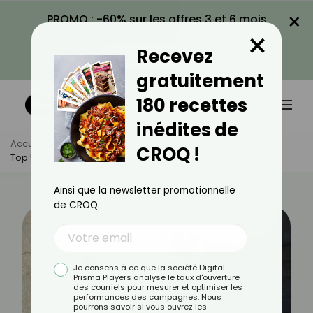
×
PROMO : -60% sur les offres 3 et 6 mois
×
avec le code CROQ60
Recevez
VOIR LA PROMO
gratuitement
180 recettes
inédites de
Accueil
Actus
Sport
CROQ !
Top 5 Des Exercices Pour Maigrir Sans Matériel
Ainsi que la newsletter promotionnelle
de CROQ.
Je consens à ce que la société Digital
Prisma Players analyse le taux d'ouverture
des courriels pour mesurer et optimiser les
performances des campagnes. Nous
pourrons savoir si vous ouvrez les