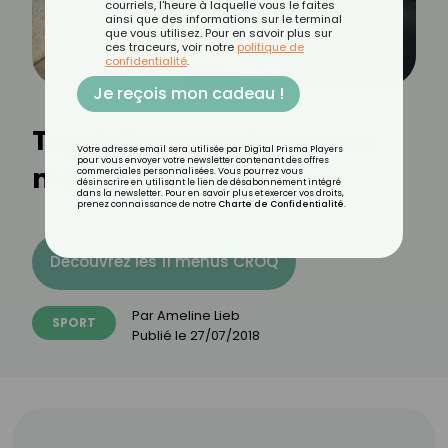
courriels, l'heure à laquelle vous le faites
ainsi que des informations sur le terminal
que vous utilisez. Pour en savoir plus sur
ces traceurs, voir notre
politique de
confidentialité
.
Je reçois mon cadeau !
Top 5 des exercices pour
Votre adresse email sera utilisée par Digital Prisma Players
pour vous envoyer votre newsletter contenant des offres
maigrir sans matériel
commerciales personnalisées. Vous pourrez vous
désinscrire en utilisant le lien de désabonnement intégré
dans la newsletter. Pour en savoir plus et exercer vos droits,
prenez connaissance de notre
Charte de Confidentialité
.
Découvrez les 11 menus CROQ
Par
Ameline Lieb
SPORT
Publié le
27/07/2018