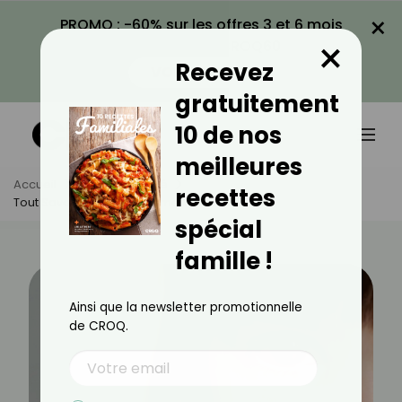
×
PROMO : -60% sur les offres 3 et 6 mois
×
avec le code CROQ60
Recevez
VOIR LA PROMO
gratuitement
10 de nos
meilleures
Accueil
Actus
Santé
recettes
Tout Savoir Sur Le Glaucome Infantile
spécial
famille !
Ainsi que la newsletter promotionnelle
de CROQ.