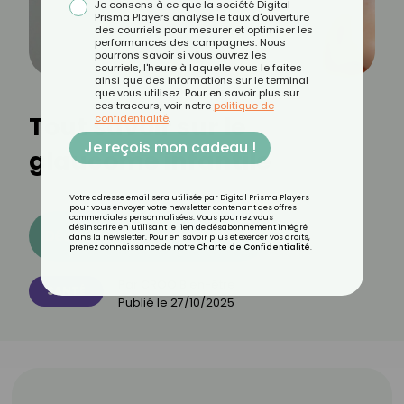
Je consens à ce que la société Digital
Prisma Players analyse le taux d'ouverture
des courriels pour mesurer et optimiser les
performances des campagnes. Nous
pourrons savoir si vous ouvrez les
courriels, l'heure à laquelle vous le faites
ainsi que des informations sur le terminal
que vous utilisez. Pour en savoir plus sur
ces traceurs, voir notre
politique de
Tout savoir sur le
confidentialité
.
Je reçois mon cadeau !
glaucome infantile
Votre adresse email sera utilisée par Digital Prisma Players
pour vous envoyer votre newsletter contenant des offres
commerciales personnalisées. Vous pourrez vous
désinscrire en utilisant le lien de désabonnement intégré
Découvrez les 11 menus CROQ
dans la newsletter. Pour en savoir plus et exercer vos droits,
prenez connaissance de notre
Charte de Confidentialité
.
Par
CROQ Bien-être
SANTÉ
Publié le
27/10/2025