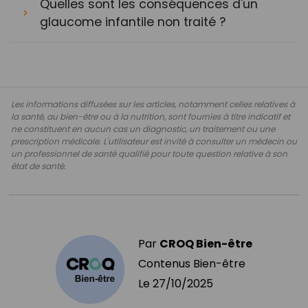
Quelles sont les conséquences d'un
glaucome infantile non traité ?
Les informations diffusées sur les articles, notamment celles relatives à
la santé, au bien-être ou à la nutrition, sont fournies à titre indicatif et
ne constituent en aucun cas un diagnostic, un traitement ou une
prescription médicale. L'utilisateur est invité à consulter un médecin ou
un professionnel de santé qualifié pour toute question relative à son
état de santé.
Par
CROQ Bien-être
Contenus Bien-être
Le
27/10/2025