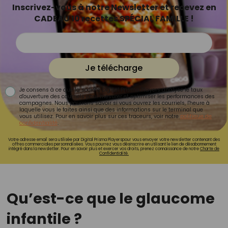
Inscrivez-vous à notre Newsletter et recevez en
CADEAU 10 recettes SPÉCIAL FAMILLE !
Je télécharge
Je consens à ce que la société Digital Prisma Players analyse le taux
d'ouverture des courriels pour mesurer et optimiser les performances des
campagnes. Nous pourrons savoir si vous ouvrez les courriels, l'heure à
laquelle vous le faites ainsi que des informations sur le terminal que
vous utilisez. Pour en savoir plus sur ces traceurs, voir notre
politique de
confidentialité
.
Votre adresse email sera utilisée par Digital Prisma Playerspour vous envoyer votre newsletter contenant des
offres commerciales personnalisées. Vous pourrez vous désinscrire en utilisant le lien de désabonnement
intégré dans la newsletter. Pour en savoir plus et exercer vos droits, prenez connaissance de notre
Charte de
Confidentialité.
Qu’est-ce que le glaucome
infantile ?