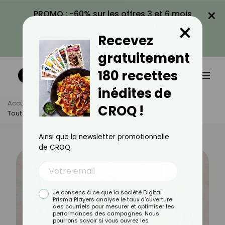
×
PROMO : -60% sur les offres 3 et 6 mois
×
avec le code CROQ60
Recevez
VOIR LA PROMO
gratuitement
180 recettes
inédites de
Accueil
Actus
Minceur
CROQ !
Tout Savoir Sur Le Régime NASH
Ainsi que la newsletter promotionnelle
de CROQ.
Je consens à ce que la société Digital
Prisma Players analyse le taux d'ouverture
des courriels pour mesurer et optimiser les
performances des campagnes. Nous
pourrons savoir si vous ouvrez les