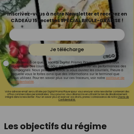
Inscrivez-vous à notre Newsletter et recevez en
CADEAU 15 recettes SPÉCIAL BRÛLE-GRAISSE !
Je télécharge
Je consens à ce que la société Digital Prisma Players analyse le taux
d'ouverture des courriels pour mesurer et optimiser les performances des
campagnes. Nous pourrons savoir si vous ouvrez les courriels, l'heure à
laquelle vous le faites ainsi que des informations sur le terminal que
vous utilisez. Pour en savoir plus sur ces traceurs, voir notre
politique de
confidentialité
.
Votre adresse email sera utilisée par Digital Prisma Playerspour vous envoyer votre newsletter contenant des
offres commerciales personnalisées. Vous pourrez vous désinscrire en utilisant le lien de désabonnement
intégré dans la newsletter. Pour en savoir plus et exercer vos droits, prenez connaissance de notre
Charte de
Confidentialité.
Les objectifs du régime