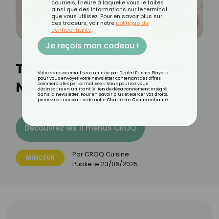
courriels, l'heure à laquelle vous le faites
ainsi que des informations sur le terminal
que vous utilisez. Pour en savoir plus sur
ces traceurs, voir notre
politique de
confidentialité
.
Je reçois mon cadeau !
Tout savoir sur le régime
Votre adresse email sera utilisée par Digital Prisma Players
pour vous envoyer votre newsletter contenant des offres
NASH
commerciales personnalisées. Vous pourrez vous
désinscrire en utilisant le lien de désabonnement intégré
dans la newsletter. Pour en savoir plus et exercer vos droits,
prenez connaissance de notre
Charte de Confidentialité
.
Découvrez les 11 menus CROQ
Par
CROQ Cuisine
MINCEUR
Publié le
23/06/2025