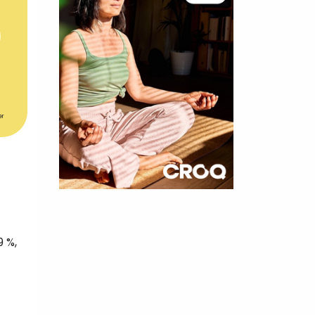
er
×
t 180
9 %,
 CROQ
nnelle de