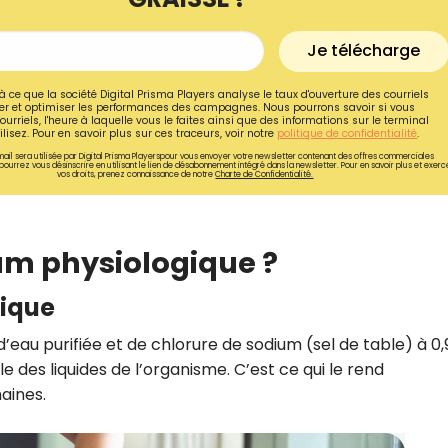
Je télécharge
à ce que la société Digital Prisma Players analyse le taux d'ouverture des courriels
r et optimiser les performances des campagnes. Nous pourrons savoir si vous
ourriels, l'heure à laquelle vous le faites ainsi que des informations sur le terminal
lisez. Pour en savoir plus sur ces traceurs, voir notre
politique de confidentialité
.
ail sera utilisée par Digital Prisma Playerspour vous envoyer votre newsletter contenant des offres commerciales
pourrez vous désinscrire en utilisant le lien de désabonnement intégré dans la newsletter. Pour en savoir plus et exerc
vos droits, prenez connaissance de notre
Charte de Confidentialité.
um physiologique ?
nique
Recevez gratuitemen
’eau purifiée et de chlorure de sodium (sel de table) à 0,
recettes inédites de
e des liquides de l’organisme. C’est ce qui le rend
!
aines.
Ainsi que la newsletter promotio