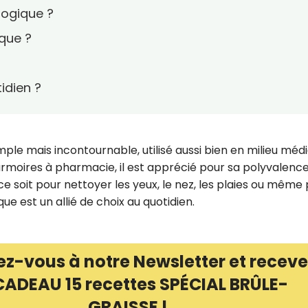
logique ?
ique ?
idien ?
ple mais incontournable, utilisé aussi bien en milieu médi
armoires à pharmacie, il est apprécié pour sa polyvalence
e ce soit pour nettoyer les yeux, le nez, les plaies ou même
ue est un allié de choix au quotidien.
ez-vous à notre Newsletter et receve
CADEAU 15 recettes SPÉCIAL BRÛLE-
GRAISSE !