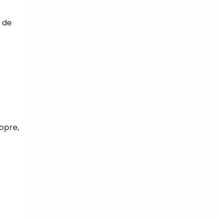
n de
ropre,