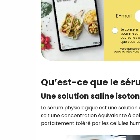
E-mail
Je consens 
pour mesure
ouvrez les c
que vous uti
Votre adresse em
personnalisées. Vous 
Qu’est-ce que le sér
Une solution saline isoto
Le sérum physiologique est une solution d
soit une concentration équivalente à cell
parfaitement toléré par les cellules hum