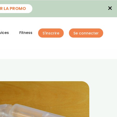
×
R LA PROMO
vices
Fitness
S'inscrire
Se connecter