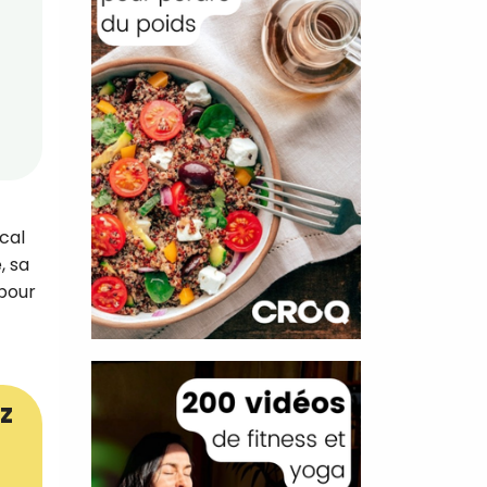
cal
, sa
 pour
z