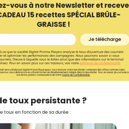
ez-vous à notre Newsletter et receve
CADEAU 15 recettes SPÉCIAL BRÛLE-
GRAISSE !
Je télécharge
à ce que la société Digital Prisma Players analyse le taux d'ouverture des courriels
r et optimiser les performances des campagnes. Nous pourrons savoir si vous
ourriels, l'heure à laquelle vous le faites ainsi que des informations sur le terminal
lisez. Pour en savoir plus sur ces traceurs, voir notre
politique de confidentialité
.
ail sera utilisée par Digital Prisma Playerspour vous envoyer votre newsletter contenant des offres commerciales
pourrez vous désinscrire en utilisant le lien de désabonnement intégré dans la newsletter. Pour en savoir plus et exerc
vos droits, prenez connaissance de notre
Charte de Confidentialité.
Recevez gratuitemen
e toux persistante ?
recettes inédites de
 toux en fonction de sa durée :
!
Ainsi que la newsletter promotio