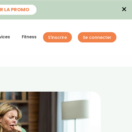
×
R LA PROMO
vices
Fitness
S'inscrire
Se connecter