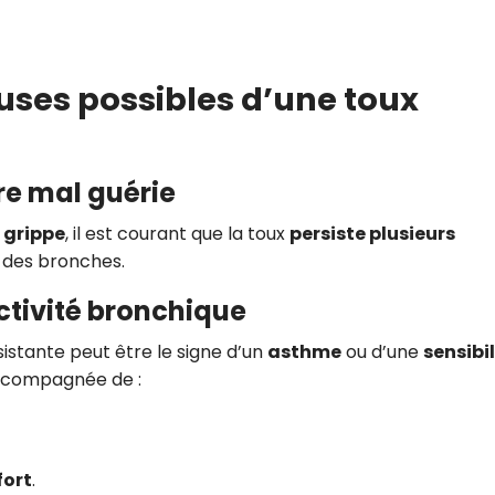
auses possibles d’une toux
ire mal guérie
 grippe
, il est courant que la toux
persiste plusieurs
 des bronches.
ctivité bronchique
istante peut être le signe d’un
asthme
ou d’une
sensibil
accompagnée de :
fort
.