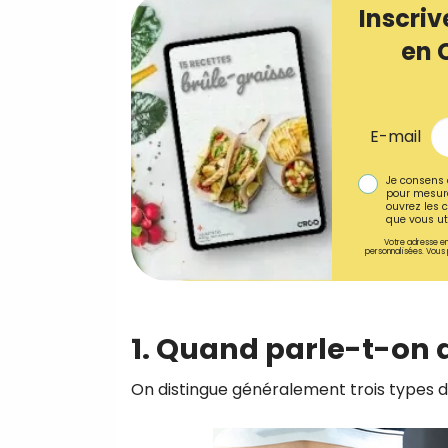
Inscriv
en 
E-mail
Je consens 
pour mesure
ouvrez les c
que vous uti
Votre adresse em
personnalisées. Vous 
1. Quand parle-t-on d
On distingue généralement trois types de