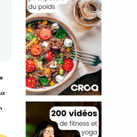
le
ux
n