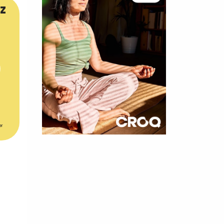
z
er
×
t 180
 CROQ
nnelle de