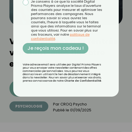
Je consens à ce que la société Digital
Prisma Players analyse le taux d'ouverture
des courriels pour mesurer et optimiser les
performances des campagnes. Nous
pourrons savoir si vous ouvrez les
courriels, l'heure à laquelle vous le faites
ainsi que des informations sur le terminal
que vous utilisez. Pour en savoir plus sur
ces traceurs, voir notre
politique de
Vos difficultés à la rentrée
confidentialité
.
Je reçois mon cadeau !
viennent-elles de votre
enfance ?
Votre adresse email sera utilisée par Digital Prisma Players
pour vous envoyer votre newsletter contenant des offres
commerciales personnalisées. Vous pourrez vous
désinscrire en utilisant le lien de désabonnement intégré
dans la newsletter. Pour en savoir plus et exercer vos droits,
prenez connaissance de notre
Charte de Confidentialité
.
Découvrez les 11 menus CROQ
Par
CROQ Psycho
PSYCHOLOGIE
Publié le
01/09/2025