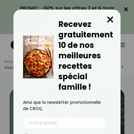
×
PROMO : -60% sur les offres 3 et 6 mois
×
avec le code CROQ60
Recevez
VOIR LA PROMO
gratuitement
10 de nos
meilleures
Accueil
Actus
Psychologie
recettes
Vos Difficultés À La Rentrée Viennent-Elles De Votre Enfance ?
spécial
famille !
Ainsi que la newsletter promotionnelle
de CROQ.