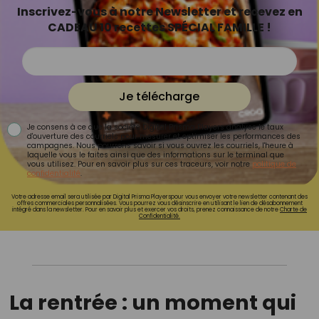
Inscrivez-vous à notre Newsletter et recevez en
CADEAU 10 recettes SPÉCIAL FAMILLE !
Je télécharge
Je consens à ce que la société Digital Prisma Players analyse le taux
d'ouverture des courriels pour mesurer et optimiser les performances des
campagnes. Nous pourrons savoir si vous ouvrez les courriels, l'heure à
laquelle vous le faites ainsi que des informations sur le terminal que
vous utilisez. Pour en savoir plus sur ces traceurs, voir notre
politique de
confidentialité
.
Votre adresse email sera utilisée par Digital Prisma Playerspour vous envoyer votre newsletter contenant des
offres commerciales personnalisées. Vous pourrez vous désinscrire en utilisant le lien de désabonnement
intégré dans la newsletter. Pour en savoir plus et exercer vos droits, prenez connaissance de notre
Charte de
Confidentialité.
La rentrée : un moment qui