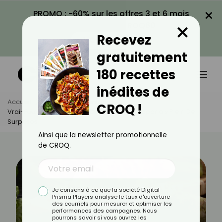
×
PROMO : -60% sur les offres 3 et 6 mois
×
avec le code CROQ60
Recevez
VOIR LA PROMO
gratuitement
180 recettes
inédites de
Accueil
Actus
Alimentation
CROQ !
Vrai-Faux Sur Le Wasabi : Ce Condiment Japonais Plein De
Surprises
Ainsi que la newsletter promotionnelle
de CROQ.
Je consens à ce que la société Digital
Prisma Players analyse le taux d'ouverture
des courriels pour mesurer et optimiser les
performances des campagnes. Nous
pourrons savoir si vous ouvrez les