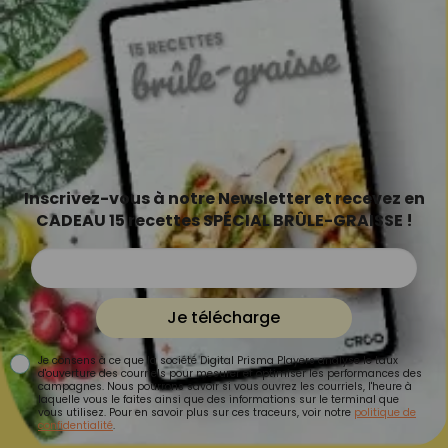
Inscrivez-vous à notre Newsletter et recevez en
CADEAU 15 recettes SPÉCIAL BRÛLE-GRAISSE !
Je télécharge
Je consens à ce que la société Digital Prisma Players analyse le taux
d'ouverture des courriels pour mesurer et optimiser les performances des
campagnes. Nous pourrons savoir si vous ouvrez les courriels, l'heure à
laquelle vous le faites ainsi que des informations sur le terminal que
vous utilisez. Pour en savoir plus sur ces traceurs, voir notre
politique de
confidentialité
.