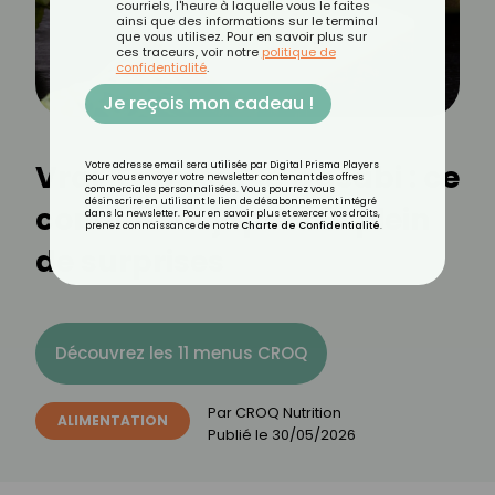
courriels, l'heure à laquelle vous le faites
ainsi que des informations sur le terminal
que vous utilisez. Pour en savoir plus sur
ces traceurs, voir notre
politique de
confidentialité
.
Je reçois mon cadeau !
Vrai-Faux sur le wasabi : ce
Votre adresse email sera utilisée par Digital Prisma Players
pour vous envoyer votre newsletter contenant des offres
commerciales personnalisées. Vous pourrez vous
désinscrire en utilisant le lien de désabonnement intégré
condiment japonais plein
dans la newsletter. Pour en savoir plus et exercer vos droits,
prenez connaissance de notre
Charte de Confidentialité
.
de surprises
Découvrez les 11 menus CROQ
Par
CROQ Nutrition
ALIMENTATION
Publié le
30/05/2026