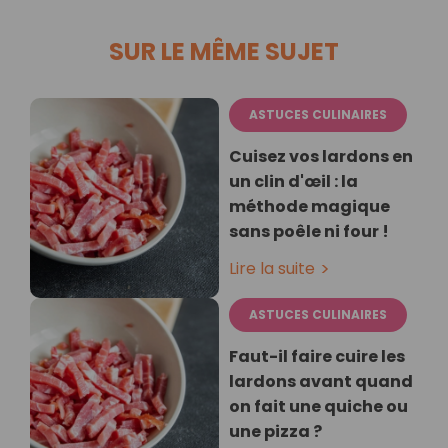
SUR LE MÊME SUJET
ASTUCES CULINAIRES
Cuisez vos lardons en
un clin d'œil : la
méthode magique
sans poêle ni four !
Lire la suite
ASTUCES CULINAIRES
Faut-il faire cuire les
lardons avant quand
on fait une quiche ou
une pizza ?