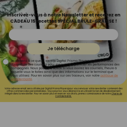
Inscrivez-vous à notre Newsletter et recevez en
CADEAU 15 recettes SPÉCIAL BRÛLE-GRAISSE !
Je télécharge
Je consens à ce que la société Digital Prisma Players analyse le taux
d'ouverture des courriels pour mesurer et optimiser les performances des
campagnes. Nous pourrons savoir si vous ouvrez les courriels, l'heure à
laquelle vous le faites ainsi que des informations sur le terminal que
vous utilisez. Pour en savoir plus sur ces traceurs, voir notre
politique de
confidentialité
.
Votre adresse email sera utilisée par Digital Prisma Playerspour vous envoyer votre newsletter contenant des
offres commerciales personnalisées. Vous pourrez vous désinscrire en utilisant le lien de désabonnement
intégré dans la newsletter. Pour en savoir plus et exercer vos droits, prenez connaissance de notre
Charte de
Confidentialité.