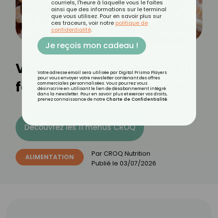
courriels, l'heure à laquelle vous le faites
ainsi que des informations sur le terminal
que vous utilisez. Pour en savoir plus sur
ces traceurs, voir notre
politique de
confidentialité
.
Je reçois mon cadeau !
Vrai ou Faux : tout ce qu’il
Votre adresse email sera utilisée par Digital Prisma Players
pour vous envoyer votre newsletter contenant des offres
faut savoir sur les lardons
commerciales personnalisées. Vous pourrez vous
désinscrire en utilisant le lien de désabonnement intégré
dans la newsletter. Pour en savoir plus et exercer vos droits,
prenez connaissance de notre
Charte de Confidentialité
.
Découvrez les 11 menus CROQ
Par
CROQ Nutrition
ALIMENTATION
Publié le
03/07/2026