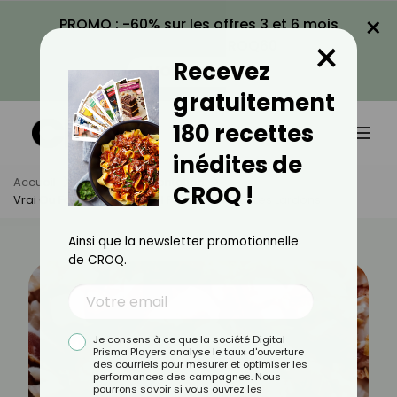
×
PROMO : -60% sur les offres 3 et 6 mois
×
avec le code CROQ60
Recevez
VOIR LA PROMO
gratuitement
180 recettes
inédites de
Accueil
Actus
Alimentation
CROQ !
Vrai Ou Faux : Tout Ce Qu’il Faut Savoir Sur Les Lardons
Ainsi que la newsletter promotionnelle
de CROQ.
Je consens à ce que la société Digital
Prisma Players analyse le taux d'ouverture
des courriels pour mesurer et optimiser les
performances des campagnes. Nous
pourrons savoir si vous ouvrez les