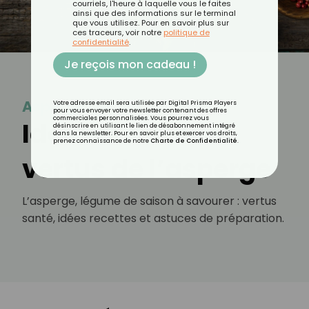
courriels, l'heure à laquelle vous le faites
ainsi que des informations sur le terminal
que vous utilisez. Pour en savoir plus sur
ces traceurs, voir notre
politique de
confidentialité
.
Je reçois mon cadeau !
Asperge
Votre adresse email sera utilisée par Digital Prisma Players
pour vous envoyer votre newsletter contenant des offres
commerciales personnalisées. Vous pourrez vous
Idées recettes et
désinscrire en utilisant le lien de désabonnement intégré
dans la newsletter. Pour en savoir plus et exercer vos droits,
prenez connaissance de notre
Charte de Confidentialité
.
vertus de l’asperge
L’asperge, légume de saison à savourer : vertus
santé, idées recettes et astuces de préparation.