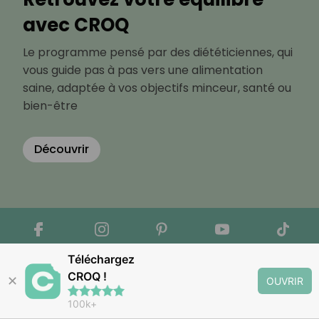
avec CROQ
Le programme pensé par des diététiciennes, qui
vous guide pas à pas vers une alimentation
saine, adaptée à vos objectifs minceur, santé ou
bien-être
Découvrir
Téléchargez
CROQ !
✕
OUVRIR
100k+