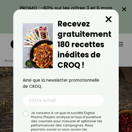
×
PROMO : -60% sur les offres 3 et 6 mois
×
avec le code CROQ60
Recevez
VOIR LA PROMO
gratuitement
180 recettes
inédites de
Accueil
Tag
Asperge
CROQ !
Ainsi que la newsletter promotionnelle
de CROQ.
Je consens à ce que la société Digital
Prisma Players analyse le taux d'ouverture
des courriels pour mesurer et optimiser les
performances des campagnes. Nous
pourrons savoir si vous ouvrez les