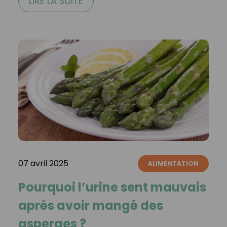
LIRE LA SUITE
07 avril 2025
ALIMENTATION
Pourquoi l’urine sent mauvais
après avoir mangé des
asperges ?