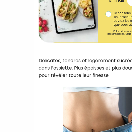
E-mail
Je consens 
pour mesure
ouvrez les c
que vous uti
Votre adresse em
personnalisées. Vous 
Délicates, tendres et légèrement sucré
dans l’assiette. Plus épaisses et plus do
pour révéler toute leur finesse.