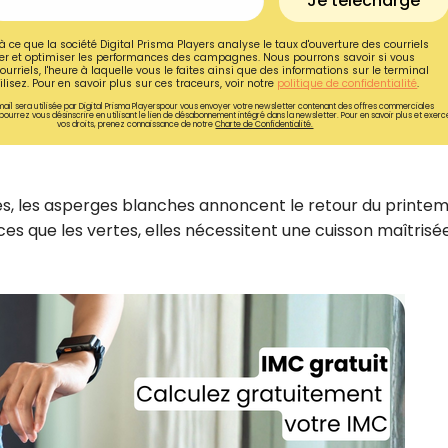
Je télécharge
à ce que la société Digital Prisma Players analyse le taux d'ouverture des courriels
r et optimiser les performances des campagnes. Nous pourrons savoir si vous
ourriels, l'heure à laquelle vous le faites ainsi que des informations sur le terminal
lisez. Pour en savoir plus sur ces traceurs, voir notre
politique de confidentialité
.
ail sera utilisée par Digital Prisma Playerspour vous envoyer votre newsletter contenant des offres commerciales
pourrez vous désinscrire en utilisant le lien de désabonnement intégré dans la newsletter. Pour en savoir plus et exerc
vos droits, prenez connaissance de notre
Charte de Confidentialité.
es, les asperges blanches annoncent le retour du printe
uces que les vertes, elles nécessitent une cuisson maîtrisé
Recevez gratuitemen
recettes inédites de
!
Ainsi que la newsletter promotio