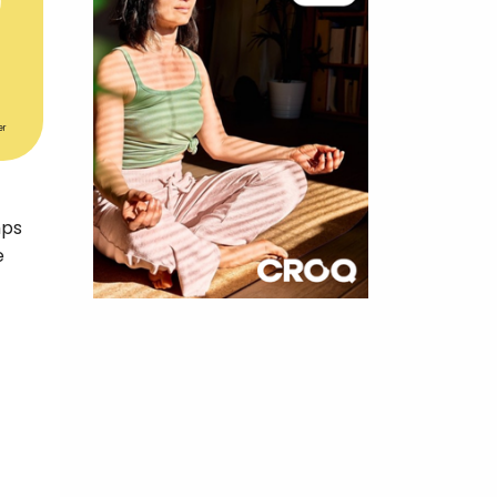
er
mps
e
×
t 180
 CROQ
nnelle de