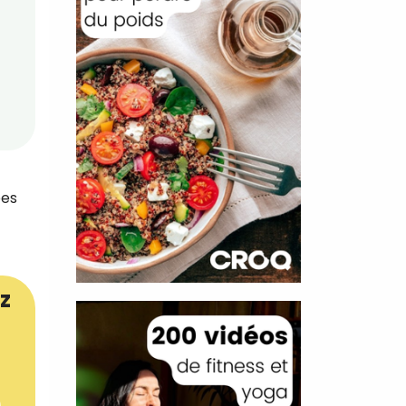
ées
z