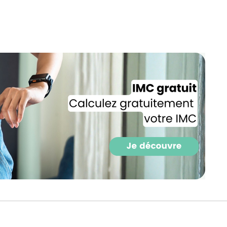
CROQ.
Je consens à ce que la société Digi
Prisma Players analyse le taux d'ou
des courriels pour mesurer et optim
performances des campagnes. No
pourrons savoir si vous ouvrez les co
l'heure à laquelle vous le faites ains
des informations sur le terminal qu
utilisez. Pour en savoir plus sur ces 
voir notre
politique de confidentialit
Je reçois mon cadeau !
Votre adresse email sera utilisée par Digital Prisma Playe
envoyer votre newsletter contenant des offres commercial
personnalisées. Vous pourrez vous désinscrire en utilisan
désabonnement intégré dans la newsletter. Pour en savoi
exercer vos droits, prenez connaissance de notre
Charte 
Confidentialité
.