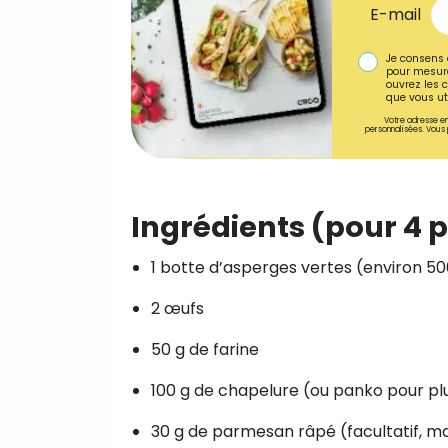
E-mail
Je consens 
pour mesure
ouvrez les c
que vous uti
Votre adresse em
personnalisées. Vous 
Ingrédients (pour 4 
1 botte d’asperges vertes (environ 50
2 œufs
50 g de farine
100 g de chapelure (ou panko pour plu
30 g de parmesan râpé (facultatif, ma