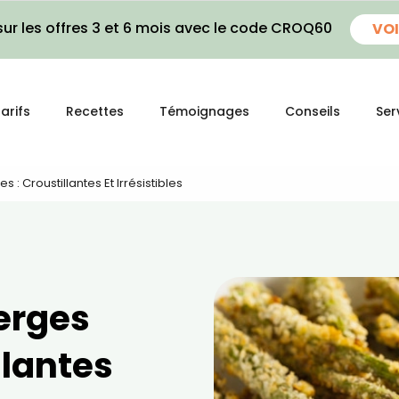
ur les offres 3 et 6 mois avec le code CROQ60
VOI
arifs
Recettes
Témoignages
Conseils
Ser
: Croustillantes Et Irrésistibles
erges
llantes