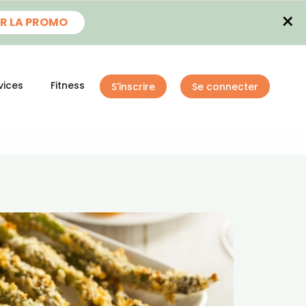
×
R LA PROMO
vices
Fitness
S'inscrire
Se connecter