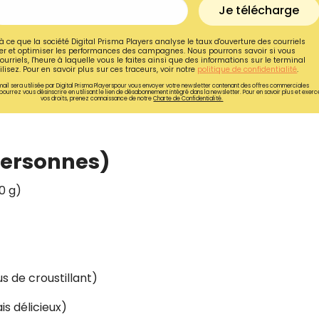
Je télécharge
à ce que la société Digital Prisma Players analyse le taux d'ouverture des courriels
r et optimiser les performances des campagnes. Nous pourrons savoir si vous
ourriels, l'heure à laquelle vous le faites ainsi que des informations sur le terminal
lisez. Pour en savoir plus sur ces traceurs, voir notre
politique de confidentialité
.
ail sera utilisée par Digital Prisma Playerspour vous envoyer votre newsletter contenant des offres commerciales
pourrez vous désinscrire en utilisant le lien de désabonnement intégré dans la newsletter. Pour en savoir plus et exerc
vos droits, prenez connaissance de notre
Charte de Confidentialité.
personnes)
0 g)
Recevez gratuitemen
recettes inédites de
s de croustillant)
!
is délicieux)
Ainsi que la newsletter promotio