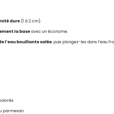
mité dure
(1 à 2 cm).
rement la base
avec un économe.
e l’eau bouillante salée
, puis plongez-les dans l’eau fr
poivrés
au parmesan