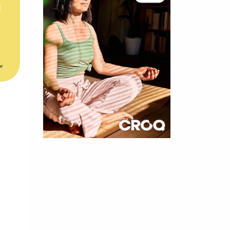
er
×
t 180
 CROQ
nnelle de