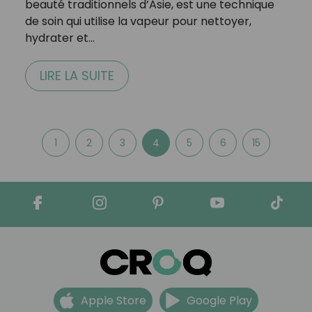
beauté traditionnels d’Asie, est une technique
de soin qui utilise la vapeur pour nettoyer,
hydrater et…
LIRE LA SUITE
1
2
3
4
5
6
15
Apple Store
Google Play