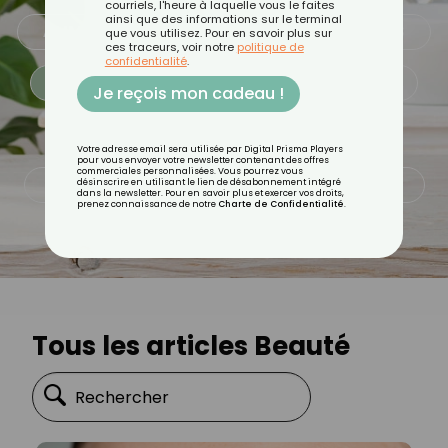
courriels, l'heure à laquelle vous le faites
ainsi que des informations sur le terminal
ALIMENTATION
ASTUCES CULINAIRES
que vous utilisez. Pour en savoir plus sur
ces traceurs, voir notre
politique de
confidentialité
.
BEAUTÉ
BIEN-ÊTRE
FAMILLE
Je reçois mon cadeau !
MINCEUR
PSYCHOLOGIE
Votre adresse email sera utilisée par Digital Prisma Players
pour vous envoyer votre newsletter contenant des offres
commerciales personnalisées. Vous pourrez vous
QUOTIDIEN
RECETTES
SANTÉ
désinscrire en utilisant le lien de désabonnement intégré
dans la newsletter. Pour en savoir plus et exercer vos droits,
prenez connaissance de notre
Charte de Confidentialité
.
SPORT
Tous les articles Beauté