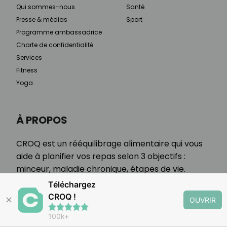
Qui sommes-nous
Santé
Presse & médias
Sport
Programme ambassadrice
Charte de confidentialité
Services
Fitness
Yoga
À PROPOS
CROQ est un rééquilibrage alimentaire qui vous
aide à planifier vos repas selon 3 objectifs :
minceur, maladie chronique, étapes de vie.
Téléchargez
CROQ !
✕
OUVRIR
100k+