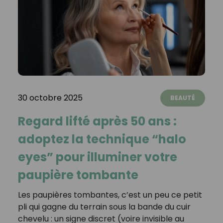
30 octobre 2025
BEAUTÉ
Regard lifté après 50 ans :
adoptez la technique “halo
eyes” pour illuminer votre
paupière tombante
Les paupières tombantes, c’est un peu ce petit
pli qui gagne du terrain sous la bande du cuir
chevelu : un signe discret (voire invisible au