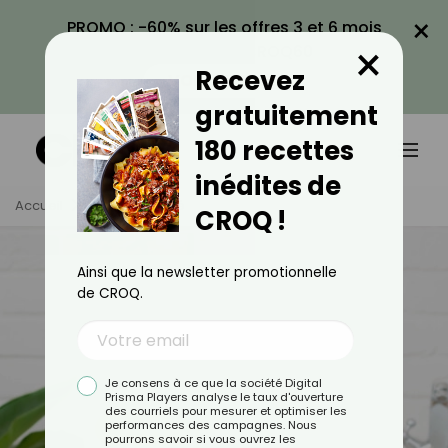
×
PROMO : -60% sur les offres 3 et 6 mois
×
avec le code CROQ60
Recevez
VOIR LA PROMO
gratuitement
180 recettes
inédites de
Accueil
Tag
Beauté
CROQ !
Ainsi que la newsletter promotionnelle
de CROQ.
Beauté
Je consens à ce que la société Digital
Prisma Players analyse le taux d'ouverture
des courriels pour mesurer et optimiser les
performances des campagnes. Nous
TOUS
ACTUALITÉS
pourrons savoir si vous ouvrez les