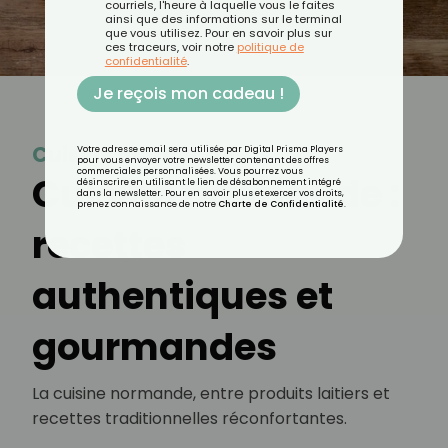
courriels, l'heure à laquelle vous le faites
ainsi que des informations sur le terminal
que vous utilisez. Pour en savoir plus sur
ces traceurs, voir notre
politique de
confidentialité
.
Je reçois mon cadeau !
Cuisine normande
Votre adresse email sera utilisée par Digital Prisma Players
pour vous envoyer votre newsletter contenant des offres
commerciales personnalisées. Vous pourrez vous
Cuisine normande :
désinscrire en utilisant le lien de désabonnement intégré
dans la newsletter. Pour en savoir plus et exercer vos droits,
prenez connaissance de notre
Charte de Confidentialité
.
recettes
authentiques et
gourmandes
La cuisine normande, entre produits laitiers et
recettes traditionnelles réconfortantes.