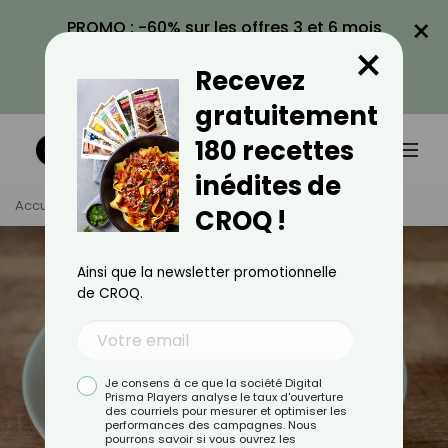
×
PROMO : -60% sur les offres 3 et 6 mois
×
avec le code CROQ60
Recevez
VOIR LA PROMO
gratuitement
180 recettes
inédites de
Accueil
Tag
Cuisine Normande
CROQ !
Ainsi que la newsletter promotionnelle
de CROQ.
Je consens à ce que la société Digital
Prisma Players analyse le taux d'ouverture
des courriels pour mesurer et optimiser les
performances des campagnes. Nous
pourrons savoir si vous ouvrez les