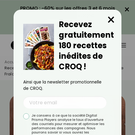
×
PROMO : -60% sur les offres 3 et 6 mois
×
avec le code CROQ60
Recevez
VOIR LA PROMO
gratuitement
180 recettes
inédites de
Accueil
Actus
Recettes
CROQ !
Recette De Moules Au Cidre : La Version Normande Pleine De
Fraîcheur
Ainsi que la newsletter promotionnelle
de CROQ.
Je consens à ce que la société Digital
Prisma Players analyse le taux d'ouverture
des courriels pour mesurer et optimiser les
performances des campagnes. Nous
pourrons savoir si vous ouvrez les