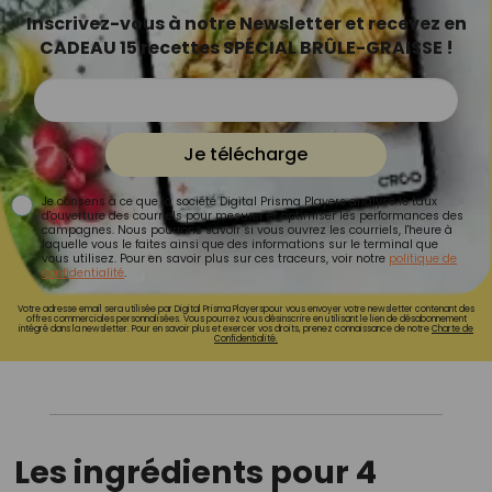
Inscrivez-vous à notre Newsletter et recevez en
CADEAU 15 recettes SPÉCIAL BRÛLE-GRAISSE !
Je télécharge
Je consens à ce que la société Digital Prisma Players analyse le taux
d'ouverture des courriels pour mesurer et optimiser les performances des
campagnes. Nous pourrons savoir si vous ouvrez les courriels, l'heure à
laquelle vous le faites ainsi que des informations sur le terminal que
vous utilisez. Pour en savoir plus sur ces traceurs, voir notre
politique de
confidentialité
.
Votre adresse email sera utilisée par Digital Prisma Playerspour vous envoyer votre newsletter contenant des
offres commerciales personnalisées. Vous pourrez vous désinscrire en utilisant le lien de désabonnement
intégré dans la newsletter. Pour en savoir plus et exercer vos droits, prenez connaissance de notre
Charte de
Confidentialité.
Les ingrédients pour 4