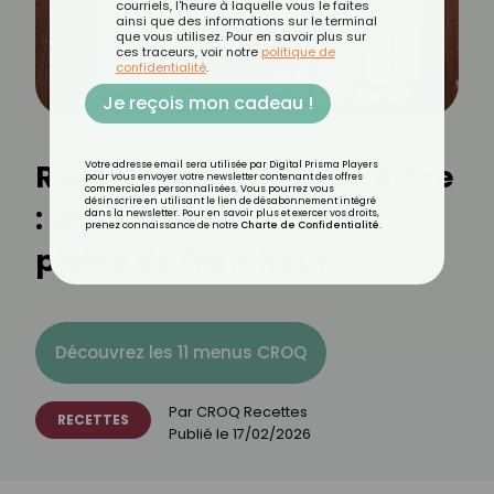
courriels, l'heure à laquelle vous le faites
ainsi que des informations sur le terminal
que vous utilisez. Pour en savoir plus sur
ces traceurs, voir notre
politique de
confidentialité
.
Je reçois mon cadeau !
Recette de moules au cidre
Votre adresse email sera utilisée par Digital Prisma Players
pour vous envoyer votre newsletter contenant des offres
commerciales personnalisées. Vous pourrez vous
désinscrire en utilisant le lien de désabonnement intégré
: la version normande
dans la newsletter. Pour en savoir plus et exercer vos droits,
prenez connaissance de notre
Charte de Confidentialité
.
pleine de fraîcheur
Découvrez les 11 menus CROQ
Par
CROQ Recettes
RECETTES
Publié le
17/02/2026