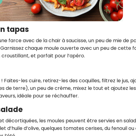
on tapas
une farce avec de la chair à saucisse, un peu de mie de pa
sil. Garnissez chaque moule ouverte avec un peu de cette f
croustillant, et parfait pour l’apéro.
ites-les cuire, retirez-les des coquilles, filtrez le jus, a
 de terre), un peu de crème, mixez le tout et ajoutez les
veurs, idéale pour se réchauffer.
 salade
s et décortiquées, les moules peuvent être servies en sala
let d’huile d’olive, quelques tomates cerises, du fenouil ou
r l’été.