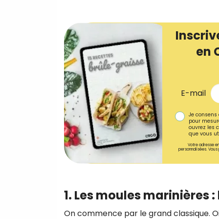
Inscriv
en 
E-mail
Je consens 
pour mesure
ouvrez les c
que vous uti
Votre adresse em
personnalisées. Vous 
1. Les moules marinières :
On commence par le grand classique. Oigno