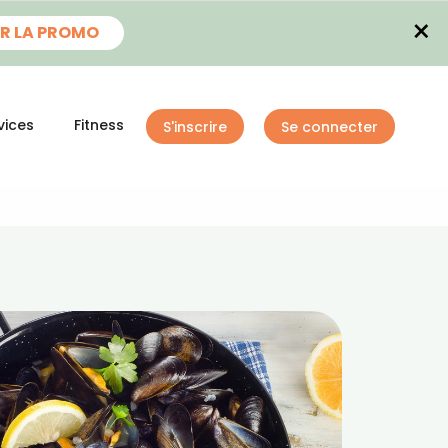
×
R LA PROMO
vices
Fitness
S'inscrire
Se connecter