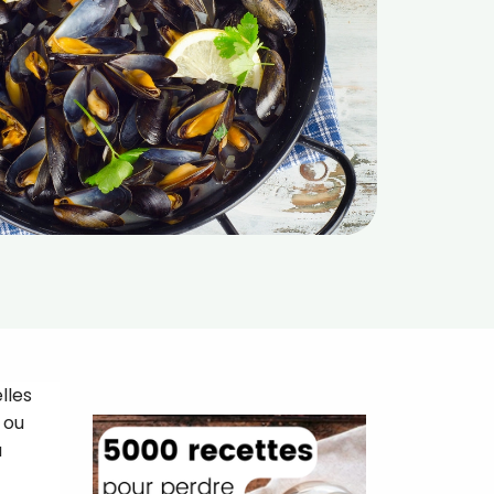
lles
 ou
à