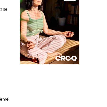
um se
×
t 180
 CROQ
crème
nnelle de