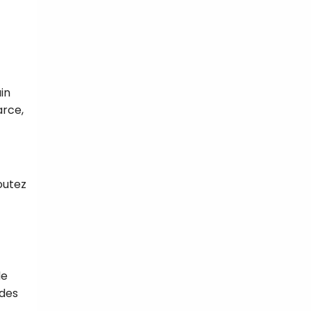
in
arce,
joutez
de
 des