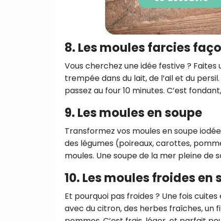
8. Les moules farcies faç
Vous cherchez une idée festive ? Faites 
trempée dans du lait, de l’ail et du per
passez au four 10 minutes. C’est fondant, 
9. Les moules en soupe
Transformez vos moules en soupe iodée ! Fa
des légumes (poireaux, carottes, pommes
moules. Une soupe de la mer pleine de sa
10. Les moules froides en
Et pourquoi pas froides ? Une fois cuite
avec du citron, des herbes fraîches, un fi
pommes. C’est frais, léger, et parfait pou