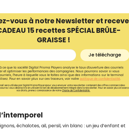
ez-vous à notre Newsletter et receve
CADEAU 15 recettes SPÉCIAL BRÛLE-
GRAISSE !
Je télécharge
à ce que la société Digital Prisma Players analyse le taux d'ouverture des courriels
r et optimiser les performances des campagnes. Nous pourrons savoir si vous
ourriels, l'heure à laquelle vous le faites ainsi que des informations sur le terminal
lisez. Pour en savoir plus sur ces traceurs, voir notre
politique de confidentialité
.
ail sera utilisée par Digital Prisma Playerspour vous envoyer votre newsletter contenant des offres commerciales
pourrez vous désinscrire en utilisant le lien de désabonnement intégré dans la newsletter. Pour en savoir plus et exerc
vos droits, prenez connaissance de notre
Charte de Confidentialité.
 l’intemporel
ns, échalotes, ail, persil, vin blanc : un jeu d’enfant et