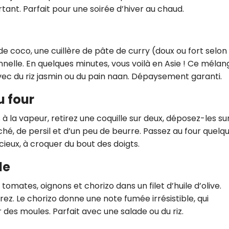
tant. Parfait pour une soirée d’hiver au chaud.
CROQ.
de coco, une cuillère de pâte de curry (doux ou fort selon
Je consens à ce que la société Digi
nelle. En quelques minutes, vous voilà en Asie ! Ce mélan
Prisma Players analyse le taux d'ou
des courriels pour mesurer et optim
vec du riz jasmin ou du pain naan. Dépaysement garanti.
performances des campagnes. No
pourrons savoir si vous ouvrez les co
u four
l'heure à laquelle vous le faites ains
des informations sur le terminal qu
 à la vapeur, retirez une coquille sur deux, déposez-les su
utilisez. Pour en savoir plus sur ces 
hé, de persil et d’un peu de beurre. Passez au four quelq
voir notre
politique de confidentialit
licieux, à croquer du bout des doigts.
Je reçois mon cadeau !
le
Votre adresse email sera utilisée par Digital Prisma Playe
 tomates, oignons et chorizo dans un filet d’huile d’olive.
envoyer votre newsletter contenant des offres commercial
personnalisées. Vous pourrez vous désinscrire en utilisan
urez. Le chorizo donne une note fumée irrésistible, qui
désabonnement intégré dans la newsletter. Pour en savoi
exercer vos droits, prenez connaissance de notre
Charte 
Confidentialité
.
des moules. Parfait avec une salade ou du riz.