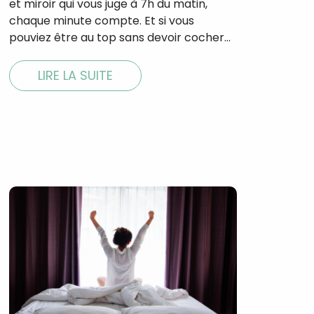
et miroir qui vous juge à 7h du matin,
chaque minute compte. Et si vous
pouviez être au top sans devoir cocher…
LIRE LA SUITE
×
t 180
 CROQ
nnelle de