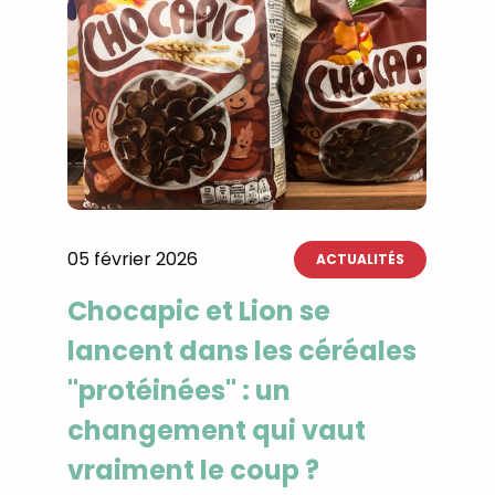
05 février 2026
ACTUALITÉS
Chocapic et Lion se
lancent dans les céréales
"protéinées" : un
changement qui vaut
vraiment le coup ?