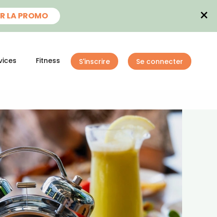
×
R LA PROMO
vices
Fitness
S'inscrire
Se connecter