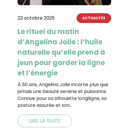
CROQ.
23 octobre 2025
ACTUALITÉS
Le rituel du matin
Je consens à ce que la société Digi
Prisma Players analyse le taux d'ou
d’Angelina Jolie : l’huile
des courriels pour mesurer et optim
performances des campagnes. No
naturelle qu’elle prend à
pourrons savoir si vous ouvrez les co
l'heure à laquelle vous le faites ains
jeun pour garder la ligne
des informations sur le terminal qu
utilisez. Pour en savoir plus sur ces 
et l’énergie
voir notre
politique de confidentialit
Je reçois mon cadeau !
À 50 ans, Angelina Jolie incarne plus que
jamais une beauté sereine et puissante.
Connue pour sa silhouette longiligne, sa
Votre adresse email sera utilisée par Digital Prisma Playe
posture assurée et son…
envoyer votre newsletter contenant des offres commercial
personnalisées. Vous pourrez vous désinscrire en utilisan
désabonnement intégré dans la newsletter. Pour en savoi
exercer vos droits, prenez connaissance de notre
Charte 
Confidentialité
.
LIRE LA SUITE