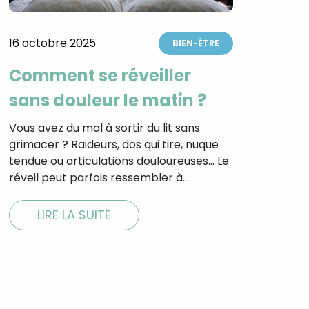
16 octobre 2025
BIEN-ÊTRE
Comment se réveiller
tal
verture
sans douleur le matin ?
iser les
us
urriels,
Vous avez du mal à sortir du lit sans
i que
grimacer ? Raideurs, dos qui tire, nuque
e vous
tendue ou articulations douloureuses… Le
traceurs,
é
.
réveil peut parfois ressembler à…
LIRE LA SUITE
rs pour vous
es
t le lien de
r plus et
de