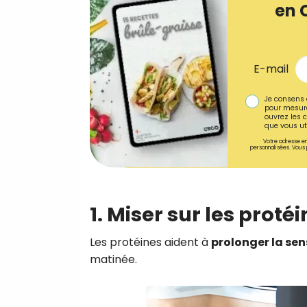
en 
E-mail
Je consens 
pour mesure
ouvrez les c
que vous uti
Votre adresse em
personnalisées. Vous 
1. Miser sur les prot
Les protéines aident à
prolonger la sen
matinée.