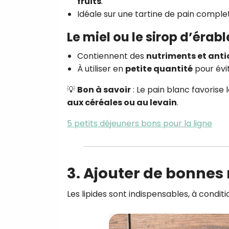
fruits
.
Idéale sur une tartine de pain comple
Le miel ou le sirop d’éra
Contiennent des
nutriments et ant
À utiliser en
petite quantité
pour évi
💡
Bon à savoir
: Le pain blanc favorise 
aux céréales ou au levain
.
5 petits déjeuners bons pour la ligne
3. Ajouter de bonnes
Les lipides sont indispensables, à conditi