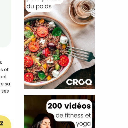
s
es et
sont
re sa
r ses
z