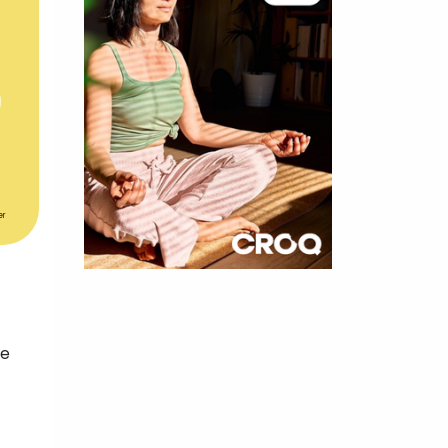
er
×
t 180
de
 CROQ
nnelle de