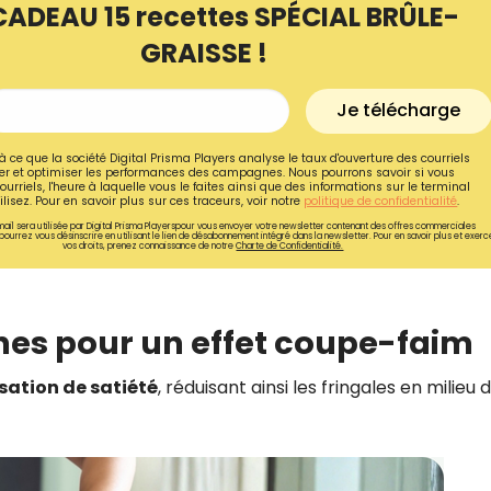
CADEAU 15 recettes SPÉCIAL BRÛLE-
GRAISSE !
Je télécharge
à ce que la société Digital Prisma Players analyse le taux d'ouverture des courriels
r et optimiser les performances des campagnes. Nous pourrons savoir si vous
ourriels, l'heure à laquelle vous le faites ainsi que des informations sur le terminal
lisez. Pour en savoir plus sur ces traceurs, voir notre
politique de confidentialité
.
ail sera utilisée par Digital Prisma Playerspour vous envoyer votre newsletter contenant des offres commerciales
pourrez vous désinscrire en utilisant le lien de désabonnement intégré dans la newsletter. Pour en savoir plus et exerc
vos droits, prenez connaissance de notre
Charte de Confidentialité.
éines pour un effet coupe-faim
Recevez gratuitemen
sation de satiété
, réduisant ainsi les fringales en milieu 
recettes inédites de
!
Ainsi que la newsletter promotio