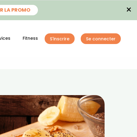
×
R LA PROMO
vices
Fitness
S'inscrire
Se connecter