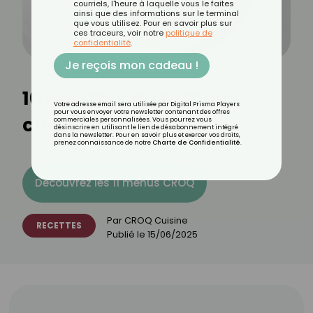
courriels, l'heure à laquelle vous le faites
ainsi que des informations sur le terminal
que vous utilisez. Pour en savoir plus sur
ces traceurs, voir notre
politique de
confidentialité
.
Je reçois mon cadeau !
10 recettes de tartines
Votre adresse email sera utilisée par Digital Prisma Players
pour vous envoyer votre newsletter contenant des offres
chaudes
commerciales personnalisées. Vous pourrez vous
désinscrire en utilisant le lien de désabonnement intégré
dans la newsletter. Pour en savoir plus et exercer vos droits,
prenez connaissance de notre
Charte de Confidentialité
.
Découvrez les 11 menus CROQ
Par
CROQ Cuisine
RECETTES
Publié le
15/06/2025