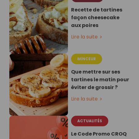
Recette de tartines
façon cheesecake
aux poires
Lire la suite
MINCEUR
Que mettre sur ses
tartines le matin pour
éviter de grossir ?
Lire la suite
ACTUALITÉS
Le Code Promo CROQ