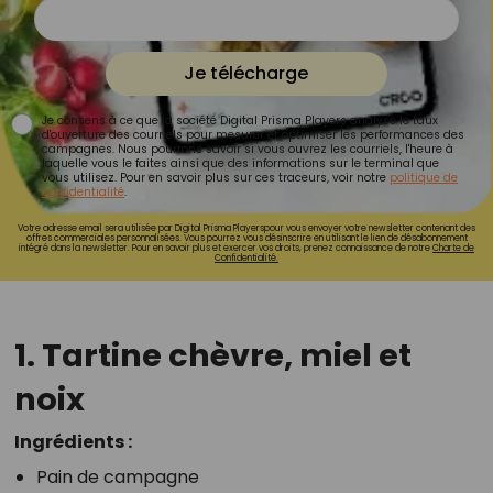
Je télécharge
Je consens à ce que la société Digital Prisma Players analyse le taux
d'ouverture des courriels pour mesurer et optimiser les performances des
campagnes. Nous pourrons savoir si vous ouvrez les courriels, l'heure à
laquelle vous le faites ainsi que des informations sur le terminal que
vous utilisez. Pour en savoir plus sur ces traceurs, voir notre
politique de
confidentialité
.
Votre adresse email sera utilisée par Digital Prisma Playerspour vous envoyer votre newsletter contenant des
offres commerciales personnalisées. Vous pourrez vous désinscrire en utilisant le lien de désabonnement
intégré dans la newsletter. Pour en savoir plus et exercer vos droits, prenez connaissance de notre
Charte de
Confidentialité.
1. Tartine chèvre, miel et
noix
Ingrédients :
Pain de campagne