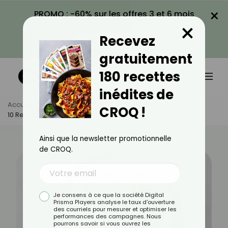
×
PROMO : -60% sur les offres 3 et 6 mois
×
avec le code CROQ60
Recevez
VOIR LA PROMO
gratuitement
180 recettes
inédites de
Accueil
Actus
Recettes
CROQ !
10 Recettes De Tartines Chaudes
Ainsi que la newsletter promotionnelle
de CROQ.
Je consens à ce que la société Digital
Prisma Players analyse le taux d'ouverture
des courriels pour mesurer et optimiser les
performances des campagnes. Nous
pourrons savoir si vous ouvrez les