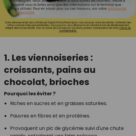
campagnes. Nous pourrons savoir si vous ouvrez les courriels, l'heure à
laquelle vous le faites ainsi que des informations sur le terminal que
vous utilisez. Pour en savoir plus sur ces traceurs, voir notre
politique de
confidentialité
.
Votre adresse email sera utilisée par Digital Prisma Playerspour vous envoyer votre newsletter contenant des
offres commerciales personnalisées. Vous pourrez vous désinscrire en utilisant le lien de désabonnement
intégré dans la newsletter. Pour en savoir plus et exercer vos droits, prenez connaissance de notre
Charte de
Confidentialité.
1. Les viennoiseries :
croissants, pains au
chocolat, brioches
Pourquoi les éviter ?
Riches en sucres et en graisses saturées.
Pauvres en fibres et en protéines.
Provoquent un pic de glycémie suivi d'une chute
rapide, entraînant une faim précoce.