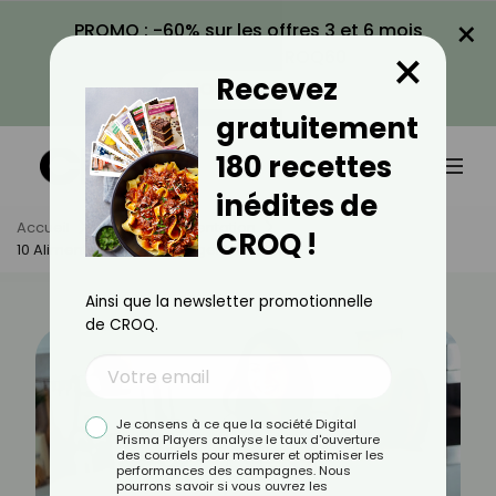
×
PROMO : -60% sur les offres 3 et 6 mois
×
avec le code CROQ60
Recevez
VOIR LA PROMO
gratuitement
180 recettes
inédites de
Accueil
Actus
Alimentation
CROQ !
10 Aliments À Ne Pas Manger Le Matin
Ainsi que la newsletter promotionnelle
de CROQ.
Je consens à ce que la société Digital
Prisma Players analyse le taux d'ouverture
des courriels pour mesurer et optimiser les
performances des campagnes. Nous
pourrons savoir si vous ouvrez les