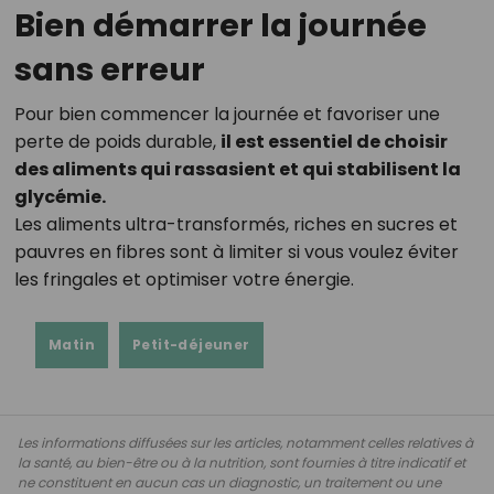
Bien démarrer la journée
sans erreur
Pour bien commencer la journée et favoriser une
perte de poids durable,
il est essentiel de choisir
des aliments qui rassasient et qui stabilisent la
glycémie.
Les aliments ultra-transformés, riches en sucres et
pauvres en fibres sont à limiter si vous voulez éviter
les fringales et optimiser votre énergie.
Matin
Petit-déjeuner
Les informations diffusées sur les articles, notamment celles relatives à
la santé, au bien-être ou à la nutrition, sont fournies à titre indicatif et
ne constituent en aucun cas un diagnostic, un traitement ou une