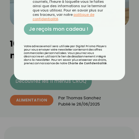
courriels, l'heure à laquelle vous le faites
ainsi que des informations sur le terminal
que vous utilisez. Pour en savoir plus sur
ces traceurs, voir notre
politique de
confidentialité
.
Je reçois mon cadeau !
10 aliments à ne pas
Votre adresse email sera utilisée par Digital Prisma Players
pour vous envoyer votre newsletter contenant des offres
manger le matin
commerciales personnalisées. Vous pourrez vous
désinscrire en utilisant le lien de désabonnement intégré
dans la newsletter. Pour en savoir plus et exercer vos droits,
prenez connaissance de notre
Charte de Confidentialité
.
Découvrez les 11 menus CROQ
Par
Thomas Sanchez
ALIMENTATION
Publié le
26/06/2025