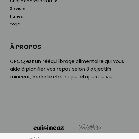
Charte de confidentialité
Services
Fitness
Yoga
À PROPOS
CROQ est un rééquilibrage alimentaire qui vous
aide à planifier vos repas selon 3 objectifs :
minceur, maladie chronique, étapes de vie.