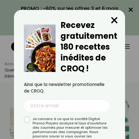
×
PROMO : -60% sur les offres 3 et 6 mois
×
avec le code CROQ60
Recevez
VOIR LA PROMO
gratuitement
180 recettes
inédites de
Accueil
Actus
Astuces Culinaires
CROQ !
Quel Féculent Manger Le Matin ? Le Bon Carburant Pour Bien
Démarrer La Journée !
Ainsi que la newsletter promotionnelle
de CROQ.
Je consens à ce que la société Digital
Prisma Players analyse le taux d'ouverture
des courriels pour mesurer et optimiser les
performances des campagnes. Nous
pourrons savoir si vous ouvrez les