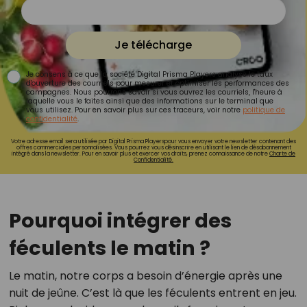
Je télécharge
Je consens à ce que la société Digital Prisma Players analyse le taux
d'ouverture des courriels pour mesurer et optimiser les performances des
campagnes. Nous pourrons savoir si vous ouvrez les courriels, l'heure à
laquelle vous le faites ainsi que des informations sur le terminal que
vous utilisez. Pour en savoir plus sur ces traceurs, voir notre
politique de
confidentialité
.
Votre adresse email sera utilisée par Digital Prisma Playerspour vous envoyer votre newsletter contenant des
offres commerciales personnalisées. Vous pourrez vous désinscrire en utilisant le lien de désabonnement
intégré dans la newsletter. Pour en savoir plus et exercer vos droits, prenez connaissance de notre
Charte de
Confidentialité.
Pourquoi intégrer des
féculents le matin ?
Le matin, notre corps a besoin d’énergie après une
nuit de jeûne. C’est là que les féculents entrent en jeu.