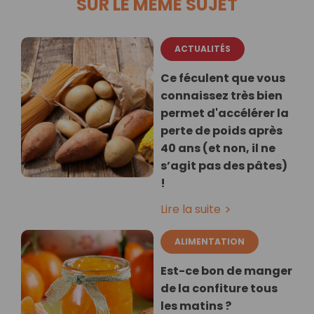
SUR LE MÊME SUJET
ACTUALITÉS
Ce féculent que vous
connaissez très bien
permet d'accélérer la
perte de poids après
40 ans (et non, il ne
s’agit pas des pâtes)
!
Lire la suite
ALIMENTATION
Est-ce bon de manger
de la confiture tous
les matins ?