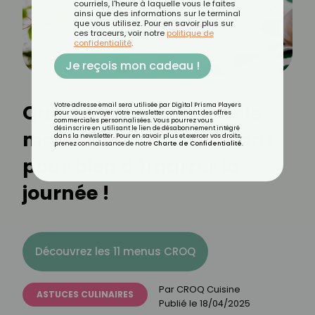
courriels, l'heure à laquelle vous le faites
ainsi que des informations sur le terminal
que vous utilisez. Pour en savoir plus sur
ces traceurs, voir notre
politique de
confidentialité
.
Je reçois mon cadeau !
Quel féculent manger le
Votre adresse email sera utilisée par Digital Prisma Players
pour vous envoyer votre newsletter contenant des offres
commerciales personnalisées. Vous pourrez vous
désinscrire en utilisant le lien de désabonnement intégré
matin ? Le bon carburant
dans la newsletter. Pour en savoir plus et exercer vos droits,
prenez connaissance de notre
Charte de Confidentialité
.
pour bien démarrer la
journée !
Découvrez les 11 menus CROQ
Par
CROQ Cuisine
ASTUCES CULINAIRES
Publié le
18/04/2025