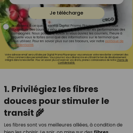
Je télécharge
Je consens à ce que la société Digital Prisma Players analyse le taux
d'ouverture des courriels pour mesurer et optimiser les performances des
campagnes. Nous pourrons savoir si vous ouvrez les courriels, l'heure à
laquelle vous le faites ainsi que des informations sur le terminal que
vous utilisez. Pour en savoir plus sur ces traceurs, voir notre
politique de
confidentialité
.
Votre adresse email sera utilisée par Digital Prisma Playerspour vous envoyer votre newsletter contenant des
offres commerciales personnalisées. Vous pourrez vous désinscrire en utilisant le lien de désabonnement
intégré dans la newsletter. Pour en savoir plus et exercer vos droits, prenez connaissance de notre
Charte de
Confidentialité.
1. Privilégiez les fibres
douces pour stimuler le
transit 🌾
Les fibres sont vos meilleures alliées, à condition de
bien les choisir. Le soir, on mise sur des
fibres