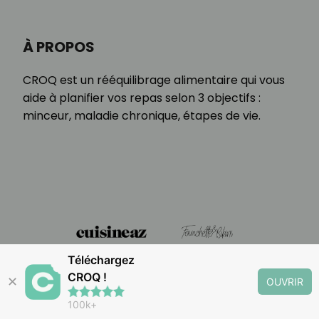
À PROPOS
CROQ est un rééquilibrage alimentaire qui vous
aide à planifier vos repas selon 3 objectifs :
minceur, maladie chronique, étapes de vie.
Téléchargez
CROQ !
✕
OUVRIR
100k+