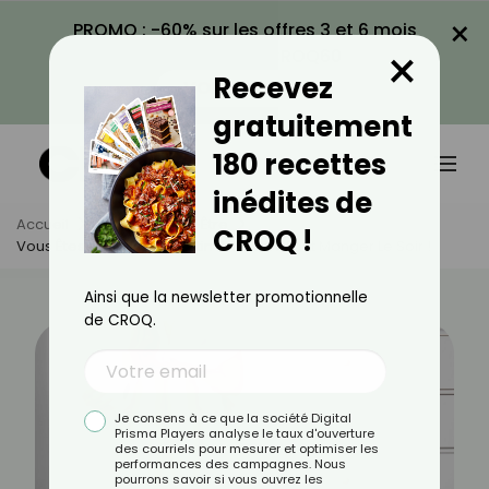
×
PROMO : -60% sur les offres 3 et 6 mois
×
avec le code CROQ60
Recevez
VOIR LA PROMO
gratuitement
180 recettes
inédites de
Accueil
Actus
Bien-Être
CROQ !
Vous Êtes Constipé Le Matin ? Ce Qu’il Faut Manger Le Soir !
Ainsi que la newsletter promotionnelle
de CROQ.
Je consens à ce que la société Digital
Prisma Players analyse le taux d'ouverture
des courriels pour mesurer et optimiser les
performances des campagnes. Nous
pourrons savoir si vous ouvrez les