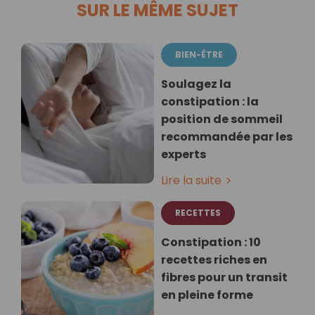
SUR LE MÊME SUJET
BIEN-ÊTRE
Soulagez la
constipation : la
position de sommeil
recommandée par les
experts
Lire la suite
RECETTES
Constipation : 10
recettes riches en
fibres pour un transit
en pleine forme